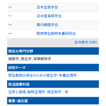
～
日本生態学会
～
日本霊長類学会
～
腸内細菌学会
～
飼育野生動物栄養研究会
全件表示（6件）
現在の専門分野
細菌学, 衛生学, 実験動物学
研究テーマ
野生動物の保全のための衛生学・栄養生理学
担当授業科目
生物と環境、動物生理学、微生物学 他
著書・論文歴