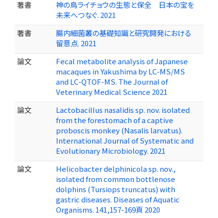
著書
神の鳥ライチョウの生態と保全 日本の宝を
未来へつなぐ. 2021
著書
腸内細菌叢の基礎知識と研究開発における
留意点. 2021
論文
Fecal metabolite analysis of Japanese
macaques in Yakushima by LC-MS/MS
and LC-QTOF-MS. The Journal of
Veterinary Medical Science 2021
論文
Lactobacillus nasalidis sp. nov. isolated
from the forestomach of a captive
proboscis monkey (Nasalis larvatus).
International Journal of Systematic and
Evolutionary Microbiology. 2021
論文
Helicobacter delphinicola sp. nov.,
isolated from common bottlenose
dolphins (Tursiops truncatus) with
gastric diseases. Diseases of Aquatic
Organisms. 141,157-169頁 2020