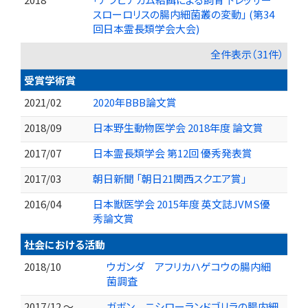
スローロリスの腸内細菌叢の変動」 (第34
回日本霊長類学会大会)
全件表示（31件）
受賞学術賞
2021/02
2020年BBB論文賞
2018/09
日本野生動物医学会 2018年度 論文賞
2017/07
日本霊長類学会 第12回 優秀発表賞
2017/03
朝日新聞 「朝日21関西スクエア賞」
2016/04
日本獣医学会 2015年度 英文誌JVMS優
秀論文賞
社会における活動
2018/10
ウガンダ アフリカハゲコウの腸内細
菌調査
2017/12 ～
ガボン ニシローランドゴリラの腸内細