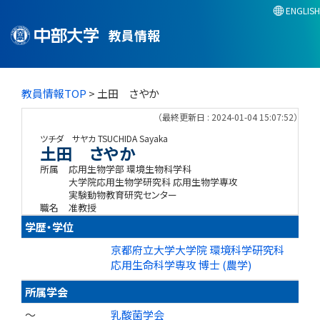
ENGLISH
教員情報
教員情報TOP
> 土田 さやか
（最終更新日 : 2024-01-04 15:07:52）
ツチダ サヤカ
TSUCHIDA Sayaka
土田 さやか
所属
応用生物学部 環境生物科学科
大学院応用生物学研究科 応用生物学専攻
実験動物教育研究センター
職名
准教授
学歴・学位
京都府立大学大学院 環境科学研究科
応用生命科学専攻 博士 (農学)
所属学会
～
乳酸菌学会