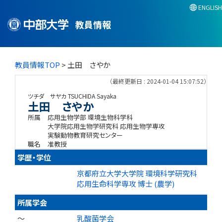
ENGLISH
教員情報
教員情報TOP
> 土田 さやか
（最終更新日 : 2024-01-04 15:07:52）
ツチダ サヤカ
TSUCHIDA Sayaka
土田 さやか
所属
応用生物学部 環境生物科学科
大学院応用生物学研究科 応用生物学専攻
実験動物教育研究センター
職名
准教授
学歴・学位
京都府立大学大学院 環境科学研究科
応用生命科学専攻 博士 (農学)
所属学会
～
乳酸菌学会