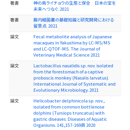
著書
神の鳥ライチョウの生態と保全 日本の宝を
未来へつなぐ. 2021
著書
腸内細菌叢の基礎知識と研究開発における
留意点. 2021
論文
Fecal metabolite analysis of Japanese
macaques in Yakushima by LC-MS/MS
and LC-QTOF-MS. The Journal of
Veterinary Medical Science 2021
論文
Lactobacillus nasalidis sp. nov. isolated
from the forestomach of a captive
proboscis monkey (Nasalis larvatus).
International Journal of Systematic and
Evolutionary Microbiology. 2021
論文
Helicobacter delphinicola sp. nov.,
isolated from common bottlenose
dolphins (Tursiops truncatus) with
gastric diseases. Diseases of Aquatic
Organisms. 141,157-169頁 2020