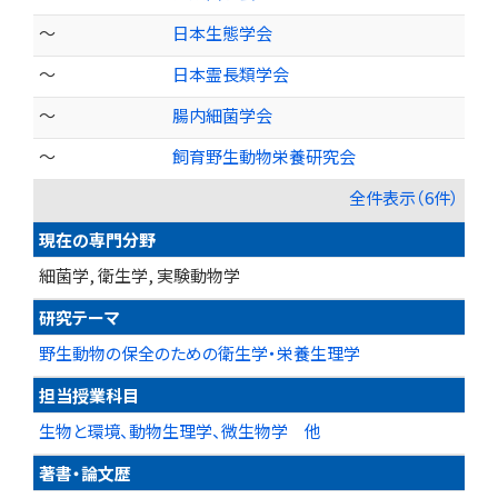
～
日本生態学会
～
日本霊長類学会
～
腸内細菌学会
～
飼育野生動物栄養研究会
全件表示（6件）
現在の専門分野
細菌学, 衛生学, 実験動物学
研究テーマ
野生動物の保全のための衛生学・栄養生理学
担当授業科目
生物と環境、動物生理学、微生物学 他
著書・論文歴