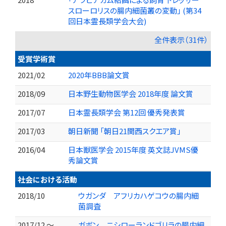
スローロリスの腸内細菌叢の変動」 (第34
回日本霊長類学会大会)
全件表示（31件）
受賞学術賞
2021/02
2020年BBB論文賞
2018/09
日本野生動物医学会 2018年度 論文賞
2017/07
日本霊長類学会 第12回 優秀発表賞
2017/03
朝日新聞 「朝日21関西スクエア賞」
2016/04
日本獣医学会 2015年度 英文誌JVMS優
秀論文賞
社会における活動
2018/10
ウガンダ アフリカハゲコウの腸内細
菌調査
2017/12 ～
ガボン ニシローランドゴリラの腸内細