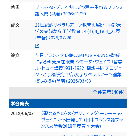
著書
プティ・タ・プティ 少しずつ積み重ねるフランス
語入門 (共著) 2026/01/30
論文
21世紀的リベラルアーツ教育の展開 : 中部大
学の実践から 工学教育 74 (4),4_18-4_22頁
(単著) 2026/07/20
論文
在日フランス大使館CAMPUS FRANCE助成
による研究滞在報告 シモーヌ・ヴェイユ『哲学
ル・ピュイ講義1931-1932』翻訳共同プロジェ
クトと手稿研究 中部大学リベラルアーツ論集
(8),43-54 (単著) 2026/03/03
全件表示（46件）
学会発表
2018/06/03
〈聖なるもの〉の〈ポリティック〉ーシモーヌ・
ヴェイユから出発して (日本フランス語フラ
ンス文学会2018年度春季大会)