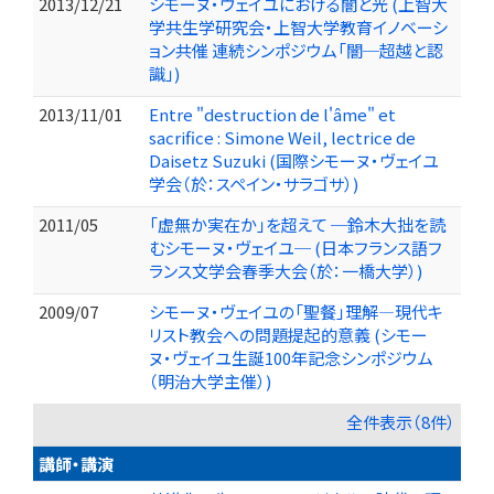
2013/12/21
シモーヌ・ヴェイユにおける闇と光 (上智大
学共生学研究会・上智大学教育イノベーシ
ョン共催 連続シンポジウム「闇─超越と認
識」)
2013/11/01
Entre "destruction de l'âme" et
sacrifice : Simone Weil, lectrice de
Daisetz Suzuki (国際シモーヌ・ヴェイユ
学会（於：スペイン・サラゴサ）)
2011/05
「虚無か実在か」を超えて ─鈴木大拙を読
むシモーヌ・ヴェイユ─ (日本フランス語フ
ランス文学会春季大会（於：一橋大学）)
2009/07
シモーヌ・ヴェイユの「聖餐」理解—現代キ
リスト教会への問題提起的意義 (シモー
ヌ・ヴェイユ生誕100年記念シンポジウム
（明治大学主催）)
全件表示（8件）
講師・講演