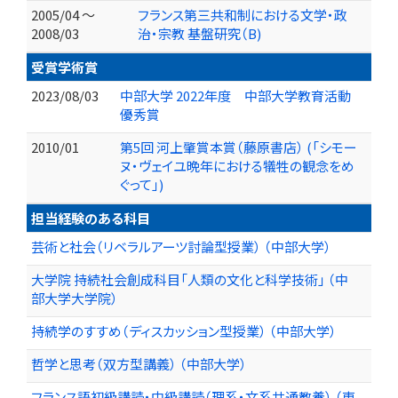
2005/04 ～
フランス第三共和制における文学・政
2008/03
治・宗教 基盤研究（B)
受賞学術賞
2023/08/03
中部大学 2022年度 中部大学教育活動
優秀賞
2010/01
第5回 河上肇賞本賞（藤原書店） (「シモー
ヌ・ヴェイユ晩年における犠牲の観念をめ
ぐって」)
担当経験のある科目
芸術と社会（リベラルアーツ討論型授業） （中部大学）
大学院 持続社会創成科目「人類の文化と科学技術」 （中
部大学大学院）
持続学のすすめ（ディスカッション型授業） （中部大学）
哲学と思考（双方型講義） （中部大学）
フランス語初級講読・中級講読（理系・文系共通教養） （東