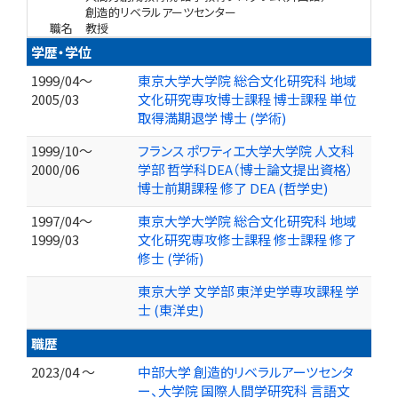
創造的リベラルアーツセンター
職名
教授
学歴・学位
1999/04～
東京大学大学院 総合文化研究科 地域
2005/03
文化研究専攻博士課程 博士課程 単位
取得満期退学 博士 (学術)
1999/10～
フランス ポワティエ大学大学院 人文科
2000/06
学部 哲学科DEA（博士論文提出資格）
博士前期課程 修了 DEA (哲学史)
1997/04～
東京大学大学院 総合文化研究科 地域
1999/03
文化研究専攻修士課程 修士課程 修了
修士 (学術)
東京大学 文学部 東洋史学専攻課程 学
士 (東洋史)
職歴
2023/04 ～
中部大学 創造的リベラルアーツセンタ
ー、大学院 国際人間学研究科 言語文