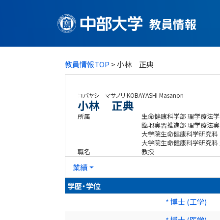
教員情報
教員情報TOP
> 小林 正典
コバヤシ マサノリ
KOBAYASHI Masanori
小林 正典
所属
生命健康科学部 理学療法学
臨地実習推進部 理学療法実
大学院生命健康科学研究科 
大学院生命健康科学研究科
職名
教授
業績
学歴・学位
* 博士 (工学)
* 博士 (医学)