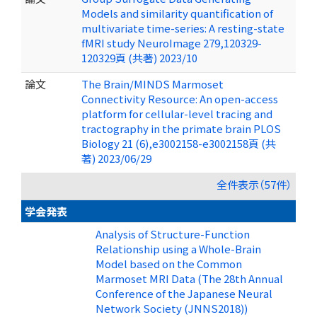
Models and similarity quantification of
multivariate time-series: A resting-state
fMRI study NeuroImage 279,120329-
120329頁 (共著) 2023/10
論文
The Brain/MINDS Marmoset
Connectivity Resource: An open-access
platform for cellular-level tracing and
tractography in the primate brain PLOS
Biology 21 (6),e3002158-e3002158頁 (共
著) 2023/06/29
全件表示（57件）
学会発表
Analysis of Structure-Function
Relationship using a Whole-Brain
Model based on the Common
Marmoset MRI Data (The 28th Annual
Conference of the Japanese Neural
Network Society (JNNS2018))