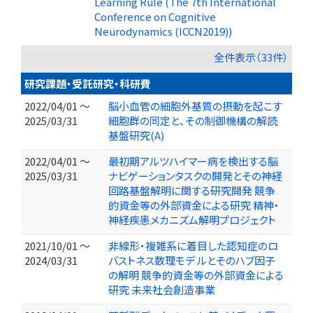
Learning Rule (The 7th International
Conference on Cognitive
Neurodynamics (ICCN2019))
全件表示（33件）
研究課題・受託研究・科研費
2022/04/01 ～
脳小血管の細胞外基質の摂動を起こす
2025/03/31
細胞群の同定と、その制御機構の解読
基盤研究(A)
2022/04/01 ～
最初期アルツハイマー病を検出する脳
2025/03/31
ナビゲーションタスクの開発とその神経
回路基盤解明に関する研究開発 競争
的資金等の外部資金による研究 精神・
神経疾患メカニズム解明プロジェクト
2021/10/01 ～
非線形・複雑系に着目した認知症のロ
2024/03/31
バストネス数理モデ ルとそのハブ因子
の解明 競争的資金等の外部資金による
研究 未来社会創造事業