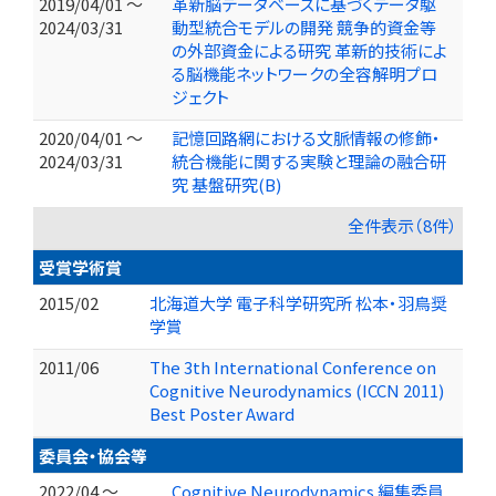
2019/04/01 ～
革新脳データベースに基づくデータ駆
2024/03/31
動型統合モデルの開発 競争的資金等
の外部資金による研究 革新的技術によ
る脳機能ネットワークの全容解明プロ
ジェクト
2020/04/01 ～
記憶回路網における文脈情報の修飾・
2024/03/31
統合機能に関する実験と理論の融合研
究 基盤研究(B)
全件表示（8件）
受賞学術賞
2015/02
北海道大学 電子科学研究所 松本・羽鳥奨
学賞
2011/06
The 3th International Conference on
Cognitive Neurodynamics (ICCN 2011)
Best Poster Award
委員会・協会等
2022/04 ～
Cognitive Neurodynamics 編集委員