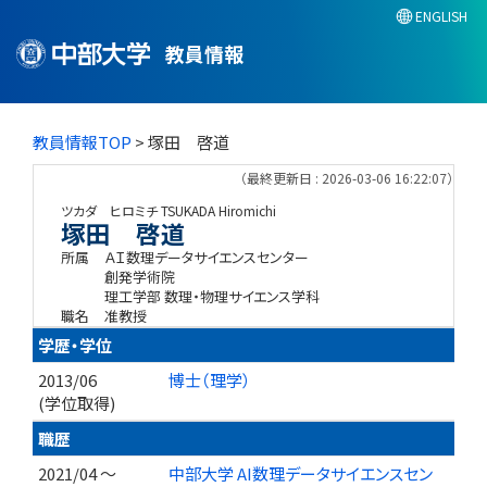
ENGLISH
教員情報
教員情報TOP
> 塚田 啓道
（最終更新日 : 2026-03-06 16:22:07）
ツカダ ヒロミチ
TSUKADA Hiromichi
塚田 啓道
所属
ＡＩ数理データサイエンスセンター
創発学術院
理工学部 数理・物理サイエンス学科
職名
准教授
学歴・学位
2013/06
博士（理学）
(学位取得)
職歴
2021/04 ～
中部大学 AI数理データサイエンスセン