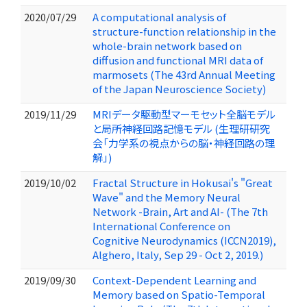
2020/07/29
A computational analysis of
structure-function relationship in the
whole-brain network based on
diffusion and functional MRI data of
marmosets (The 43rd Annual Meeting
of the Japan Neuroscience Society)
2019/11/29
MRIデータ駆動型マーモセット全脳モデル
と局所神経回路記憶モデル (生理研研究
会「力学系の視点からの脳・神経回路の理
解」)
2019/10/02
Fractal Structure in Hokusai's "Great
Wave" and the Memory Neural
Network -Brain, Art and AI- (The 7th
International Conference on
Cognitive Neurodynamics (ICCN2019),
Alghero, Italy, Sep 29 - Oct 2, 2019.)
2019/09/30
Context-Dependent Learning and
Memory based on Spatio-Temporal