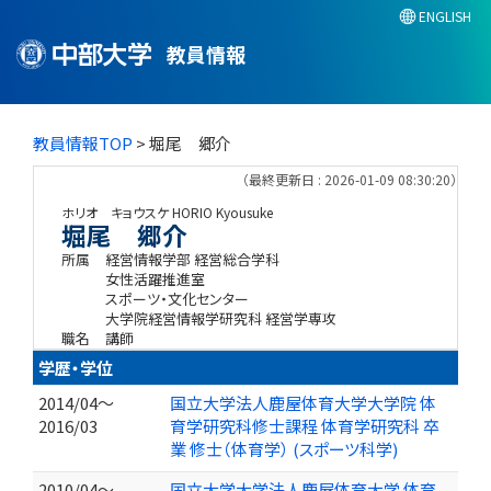
ENGLISH
教員情報
教員情報TOP
> 堀尾 郷介
（最終更新日 : 2026-01-09 08:30:20）
ホリオ キョウスケ
HORIO Kyousuke
堀尾 郷介
所属
経営情報学部 経営総合学科
女性活躍推進室
スポーツ・文化センター
大学院経営情報学研究科 経営学専攻
職名
講師
学歴・学位
2014/04～
国立大学法人鹿屋体育大学大学院 体
2016/03
育学研究科修士課程 体育学研究科 卒
業 修士（体育学） (スポーツ科学)
2010/04～
国立大学大学法人鹿屋体育大学 体育