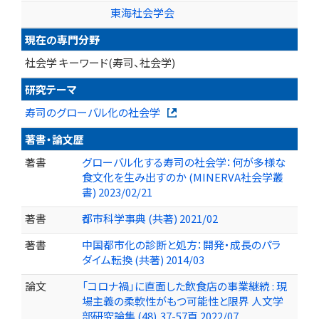
東海社会学会
現在の専門分野
社会学 キーワード(寿司、社会学)
研究テーマ
寿司のグローバル化の社会学
著書・論文歴
著書
グローバル化する寿司の社会学：何が多様な
食文化を生み出すのか (MINERVA社会学叢
書) 2023/02/21
著書
都市科学事典 (共著) 2021/02
著書
中国都市化の診断と処方：開発・成長のパラ
ダイム転換 (共著) 2014/03
論文
「コロナ禍」に直面した飲食店の事業継続 : 現
場主義の柔軟性がもつ可能性と限界 人文学
部研究論集 (48),37-57頁 2022/07