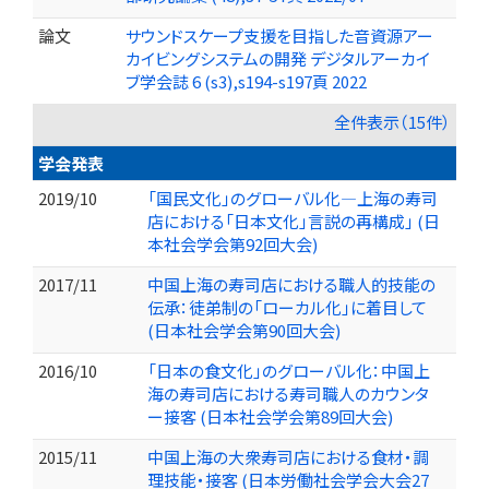
論文
サウンドスケープ支援を目指した音資源アー
カイビングシステムの開発 デジタルアーカイ
ブ学会誌 6 (s3),s194-s197頁 2022
全件表示（15件）
学会発表
2019/10
「国民文化」のグローバル化―上海の寿司
店における「日本文化」言説の再構成」 (日
本社会学会第92回大会)
2017/11
中国上海の寿司店における職人的技能の
伝承：徒弟制の「ローカル化」に着目して
(日本社会学会第90回大会)
2016/10
「日本の食文化」のグローバル化：中国上
海の寿司店における寿司職人のカウンタ
ー接客 (日本社会学会第89回大会)
2015/11
中国上海の大衆寿司店における食材・調
理技能・接客 (日本労働社会学会大会27