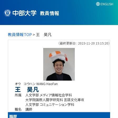
ENGLISH
教員情報
教員情報TOP
> 王 昊凡
（最終更新日 : 2023-11-20 15:15:20）
オウ コウハン
WANG HaoFan
王 昊凡
所属
人文学部 メディア情報社会学科
大学院国際人間学研究科 言語文化専攻
人文学部 コミュニケーション学科
職名
講師
職歴