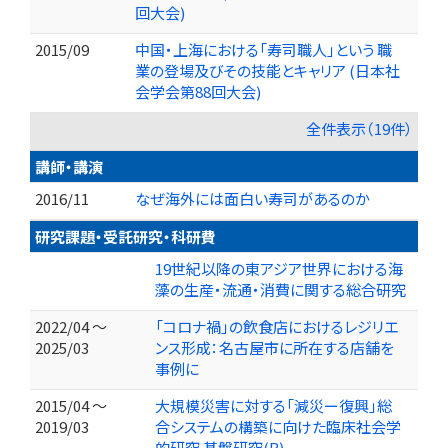
回大会)
2015/09
中国・上海における「寿司職人」という 職
業の登場及びその技能とキャリア (日本社
会学会第88回大会)
全件表示（19件）
講師・講演
2016/11
なぜ海外には面白い寿司があるのか
研究課題・受託研究・科研費
19世紀以降の東アジア世界における海
藻の生産・流通・消費に関する総合研究
2022/04 ～
「コロナ禍」の飲食店におけるレジリエ
2025/03
ンス形成：名古屋市に所在する店舗を
事例に
2015/04 ～
大規模災害に対する「減災ー復興」総
2019/03
合システムの構築に向けた臨床社会学
的研究 基盤研究(B)