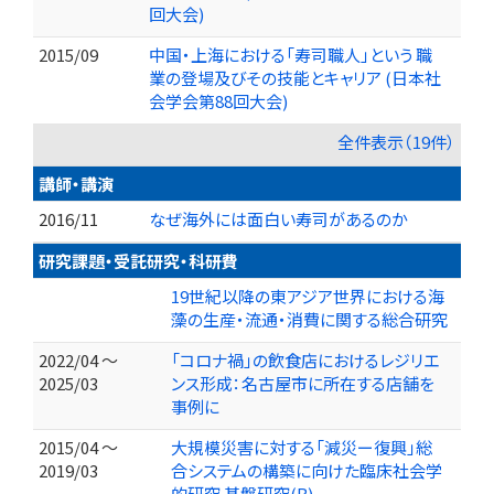
回大会)
2015/09
中国・上海における「寿司職人」という 職
業の登場及びその技能とキャリア (日本社
会学会第88回大会)
全件表示（19件）
講師・講演
2016/11
なぜ海外には面白い寿司があるのか
研究課題・受託研究・科研費
19世紀以降の東アジア世界における海
藻の生産・流通・消費に関する総合研究
2022/04 ～
「コロナ禍」の飲食店におけるレジリエ
2025/03
ンス形成：名古屋市に所在する店舗を
事例に
2015/04 ～
大規模災害に対する「減災ー復興」総
2019/03
合システムの構築に向けた臨床社会学
的研究 基盤研究(B)