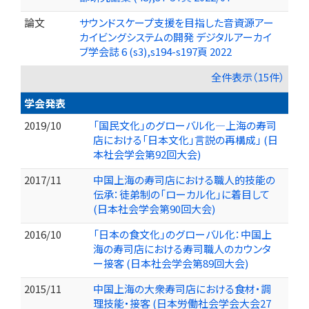
論文
サウンドスケープ支援を目指した音資源アー
カイビングシステムの開発 デジタルアーカイ
ブ学会誌 6 (s3),s194-s197頁 2022
全件表示（15件）
学会発表
2019/10
「国民文化」のグローバル化―上海の寿司
店における「日本文化」言説の再構成」 (日
本社会学会第92回大会)
2017/11
中国上海の寿司店における職人的技能の
伝承：徒弟制の「ローカル化」に着目して
(日本社会学会第90回大会)
2016/10
「日本の食文化」のグローバル化：中国上
海の寿司店における寿司職人のカウンタ
ー接客 (日本社会学会第89回大会)
2015/11
中国上海の大衆寿司店における食材・調
理技能・接客 (日本労働社会学会大会27