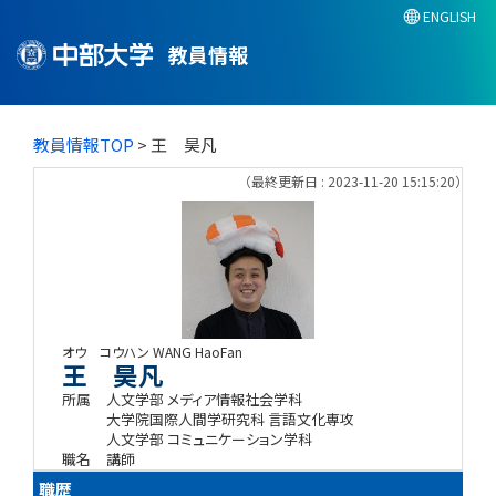
ENGLISH
教員情報
教員情報TOP
> 王 昊凡
（最終更新日 : 2023-11-20 15:15:20）
オウ コウハン
WANG HaoFan
王 昊凡
所属
人文学部 メディア情報社会学科
大学院国際人間学研究科 言語文化専攻
人文学部 コミュニケーション学科
職名
講師
職歴