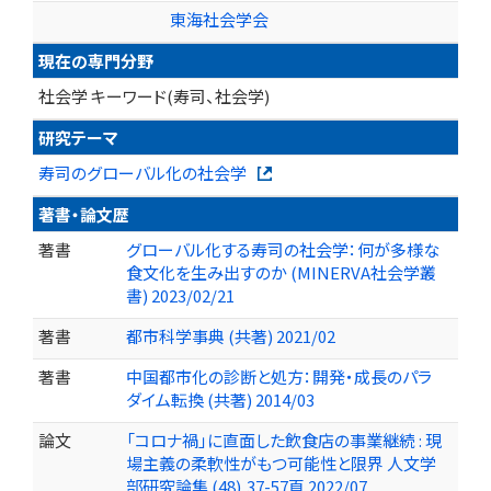
東海社会学会
現在の専門分野
社会学 キーワード(寿司、社会学)
研究テーマ
寿司のグローバル化の社会学
著書・論文歴
著書
グローバル化する寿司の社会学：何が多様な
食文化を生み出すのか (MINERVA社会学叢
書) 2023/02/21
著書
都市科学事典 (共著) 2021/02
著書
中国都市化の診断と処方：開発・成長のパラ
ダイム転換 (共著) 2014/03
論文
「コロナ禍」に直面した飲食店の事業継続 : 現
場主義の柔軟性がもつ可能性と限界 人文学
部研究論集 (48),37-57頁 2022/07