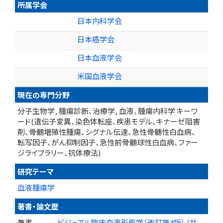
所属学会
日本内科学会
日本癌学会
日本血液学会
米国血液学会
現在の専門分野
分子生物学, 腫瘍診断、治療学, 血液、腫瘍内科学 キーワ
ード(遺伝子変異、染色体転座、疾患モデル、キナーゼ阻害
剤、骨髄増殖性腫瘍、シグナル伝達、急性骨髄性白血病、
転写因子、がん抑制因子、急性前骨髄球性白血病、ファー
ジライブラリー、抗体療法)
研究テーマ
血液腫瘍学
著書・論文歴
著書
ビジュアル臨床血液形態学（改訂第4版） (共