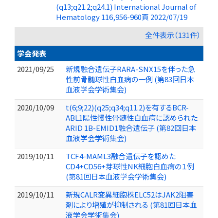
(q13;q21.2;q24.1) International Journal of
Hematology 116,956-960頁 2022/07/19
全件表示（131件）
学会発表
2021/09/25
新規融合遺伝子RARA-SNX15を伴った急
性前骨髄球性白血病の一例 (第83回日本
血液学会学術集会)
2020/10/09
t(6;9;22)(q25;q34;q11.2)を有するBCR-
ABL1陽性慢性骨髄性白血病に認められた
ARID 1B-EMID1融合遺伝子 (第82回日本
血液学会学術集会)
2019/10/11
TCF4-MAML3融合遺伝子を認めた
CD4+CD56+芽球性NK細胞白血病の１例
(第81回日本血液学会学術集会)
2019/10/11
新規CALR変異細胞株ELC52はJAK2阻害
剤により増殖が抑制される (第81回日本血
液学会学術集会)