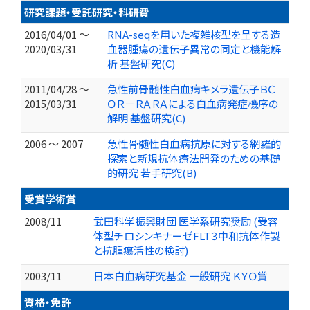
研究課題・受託研究・科研費
2016/04/01 ～
RNA-seqを用いた複雑核型を呈する造
2020/03/31
血器腫瘍の遺伝子異常の同定と機能解
析 基盤研究(C)
2011/04/28 ～
急性前骨髄性白血病キメラ遺伝子ＢＣ
2015/03/31
ＯＲ－ＲＡＲＡによる白血病発症機序の
解明 基盤研究(C)
2006 ～ 2007
急性骨髄性白血病抗原に対する網羅的
探索と新規抗体療法開発のための基礎
的研究 若手研究(B)
受賞学術賞
2008/11
武田科学振興財団 医学系研究奨励 (受容
体型チロシンキナーゼFLT３中和抗体作製
と抗腫瘍活性の検討)
2003/11
日本白血病研究基金 一般研究 ＫＹＯ賞
資格・免許