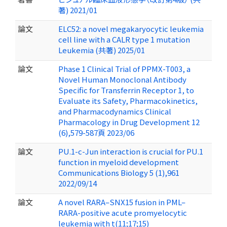
著) 2021/01
論文
ELC52: a novel megakaryocytic leukemia
cell line with a CALR type 1 mutation
Leukemia (共著) 2025/01
論文
Phase 1 Clinical Trial of PPMX-T003, a
Novel Human Monoclonal Antibody
Specific for Transferrin Receptor 1, to
Evaluate its Safety, Pharmacokinetics,
and Pharmacodynamics Clinical
Pharmacology in Drug Development 12
(6),579-587頁 2023/06
論文
PU.1-c-Jun interaction is crucial for PU.1
function in myeloid development
Communications Biology 5 (1),961
2022/09/14
論文
A novel RARA–SNX15 fusion in PML–
RARA-positive acute promyelocytic
leukemia with t(11;17;15)