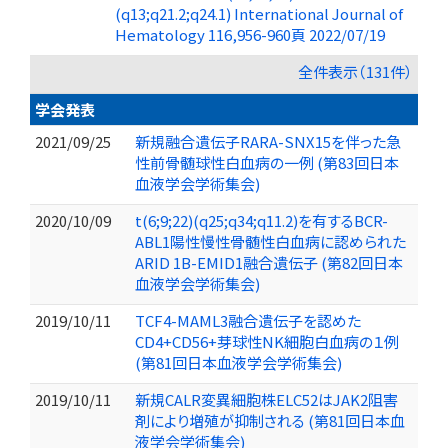
(q13;q21.2;q24.1) International Journal of
Hematology 116,956-960頁 2022/07/19
全件表示（131件）
学会発表
2021/09/25
新規融合遺伝子RARA-SNX15を伴った急
性前骨髄球性白血病の一例 (第83回日本
血液学会学術集会)
2020/10/09
t(6;9;22)(q25;q34;q11.2)を有するBCR-
ABL1陽性慢性骨髄性白血病に認められた
ARID 1B-EMID1融合遺伝子 (第82回日本
血液学会学術集会)
2019/10/11
TCF4-MAML3融合遺伝子を認めた
CD4+CD56+芽球性NK細胞白血病の１例
(第81回日本血液学会学術集会)
2019/10/11
新規CALR変異細胞株ELC52はJAK2阻害
剤により増殖が抑制される (第81回日本血
液学会学術集会)