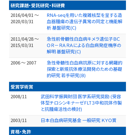
研究課題・受託研究・科研費
2016/04/01 ～
RNA-seqを用いた複雑核型を呈する造
2020/03/31
血器腫瘍の遺伝子異常の同定と機能解
析 基盤研究(C)
2011/04/28 ～
急性前骨髄性白血病キメラ遺伝子ＢＣ
2015/03/31
ＯＲ－ＲＡＲＡによる白血病発症機序の
解明 基盤研究(C)
2006 ～ 2007
急性骨髄性白血病抗原に対する網羅的
探索と新規抗体療法開発のための基礎
的研究 若手研究(B)
受賞学術賞
2008/11
武田科学振興財団 医学系研究奨励 (受容
体型チロシンキナーゼFLT３中和抗体作製
と抗腫瘍活性の検討)
2003/11
日本白血病研究基金 一般研究 ＫＹＯ賞
資格・免許