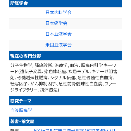
所属学会
日本内科学会
日本癌学会
日本血液学会
米国血液学会
現在の専門分野
分子生物学, 腫瘍診断、治療学, 血液、腫瘍内科学 キーワ
ード(遺伝子変異、染色体転座、疾患モデル、キナーゼ阻害
剤、骨髄増殖性腫瘍、シグナル伝達、急性骨髄性白血病、
転写因子、がん抑制因子、急性前骨髄球性白血病、ファー
ジライブラリー、抗体療法)
研究テーマ
血液腫瘍学
著書・論文歴
著書
ビジュアル臨床血液形態学（改訂第4版） (共