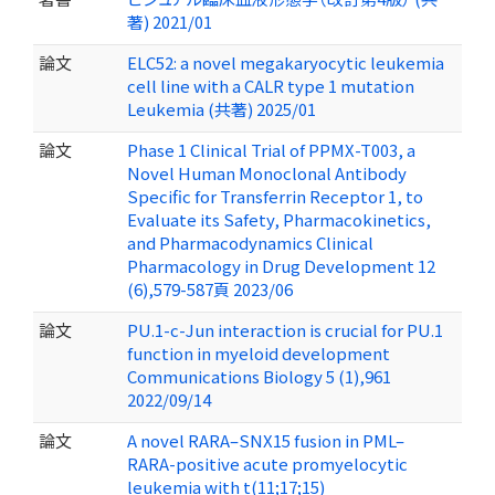
著) 2021/01
論文
ELC52: a novel megakaryocytic leukemia
cell line with a CALR type 1 mutation
Leukemia (共著) 2025/01
論文
Phase 1 Clinical Trial of PPMX-T003, a
Novel Human Monoclonal Antibody
Specific for Transferrin Receptor 1, to
Evaluate its Safety, Pharmacokinetics,
and Pharmacodynamics Clinical
Pharmacology in Drug Development 12
(6),579-587頁 2023/06
論文
PU.1-c-Jun interaction is crucial for PU.1
function in myeloid development
Communications Biology 5 (1),961
2022/09/14
論文
A novel RARA–SNX15 fusion in PML–
RARA-positive acute promyelocytic
leukemia with t(11;17;15)