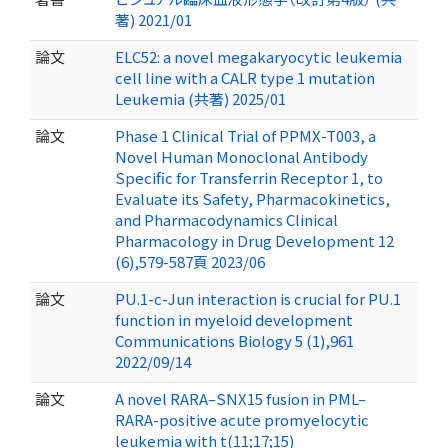
著) 2021/01
論文
ELC52: a novel megakaryocytic leukemia
cell line with a CALR type 1 mutation
Leukemia (共著) 2025/01
論文
Phase 1 Clinical Trial of PPMX-T003, a
Novel Human Monoclonal Antibody
Specific for Transferrin Receptor 1, to
Evaluate its Safety, Pharmacokinetics,
and Pharmacodynamics Clinical
Pharmacology in Drug Development 12
(6),579-587頁 2023/06
論文
PU.1-c-Jun interaction is crucial for PU.1
function in myeloid development
Communications Biology 5 (1),961
2022/09/14
論文
A novel RARA–SNX15 fusion in PML–
RARA-positive acute promyelocytic
leukemia with t(11;17;15)