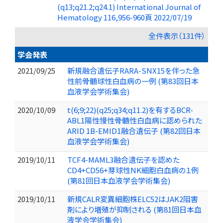
(q13;q21.2;q24.1) International Journal of
Hematology 116,956-960頁 2022/07/19
全件表示（131件）
学会発表
2021/09/25
新規融合遺伝子RARA-SNX15を伴った急
性前骨髄球性白血病の一例 (第83回日本
血液学会学術集会)
2020/10/09
t(6;9;22)(q25;q34;q11.2)を有するBCR-
ABL1陽性慢性骨髄性白血病に認められた
ARID 1B-EMID1融合遺伝子 (第82回日本
血液学会学術集会)
2019/10/11
TCF4-MAML3融合遺伝子を認めた
CD4+CD56+芽球性NK細胞白血病の１例
(第81回日本血液学会学術集会)
2019/10/11
新規CALR変異細胞株ELC52はJAK2阻害
剤により増殖が抑制される (第81回日本血
液学会学術集会)