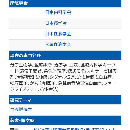
所属学会
日本内科学会
日本癌学会
日本血液学会
米国血液学会
現在の専門分野
分子生物学, 腫瘍診断、治療学, 血液、腫瘍内科学 キーワ
ード(遺伝子変異、染色体転座、疾患モデル、キナーゼ阻害
剤、骨髄増殖性腫瘍、シグナル伝達、急性骨髄性白血病、
転写因子、がん抑制因子、急性前骨髄球性白血病、ファー
ジライブラリー、抗体療法)
研究テーマ
血液腫瘍学
著書・論文歴
著書
ビジュアル臨床血液形態学（改訂第4版） (共