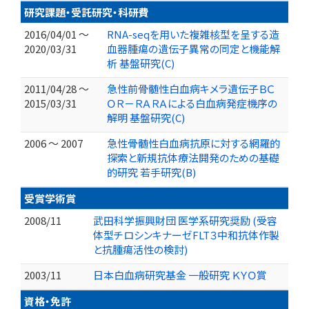
研究課題・受託研究・科研費
2016/04/01 ～
RNA-seqを用いた複雑核型を呈する造
2020/03/31
血器腫瘍の遺伝子異常の同定と機能解
析 基盤研究(C)
2011/04/28 ～
急性前骨髄性白血病キメラ遺伝子ＢＣ
2015/03/31
ＯＲ－ＲＡＲＡによる白血病発症機序の
解明 基盤研究(C)
2006 ～ 2007
急性骨髄性白血病抗原に対する網羅的
探索と新規抗体療法開発のための基礎
的研究 若手研究(B)
受賞学術賞
2008/11
武田科学振興財団 医学系研究奨励 (受容
体型チロシンキナーゼFLT３中和抗体作製
と抗腫瘍活性の検討)
2003/11
日本白血病研究基金 一般研究 ＫＹＯ賞
資格・免許