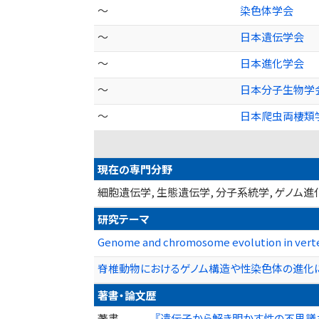
～
染色体学会
～
日本遺伝学会
～
日本進化学会
～
日本分子生物学
～
日本爬虫両棲類
現在の専門分野
細胞遺伝学, 生態遺伝学, 分子系統学, ゲノム進
研究テーマ
Genome and chromosome evolution in vert
脊椎動物におけるゲノム構造や性染色体の進化
著書・論文歴
著書
『遺伝子から解き明かす性の不思議な世界