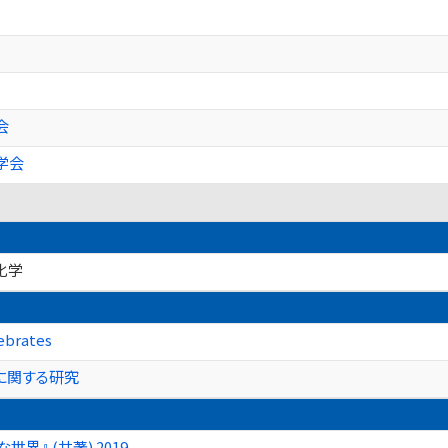
会
学会
化学
ebrates
に関する研究
』 (共著) 2019