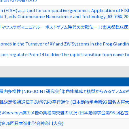
on (FISH) as a tool for comparative genomics: Application of FI
hiki T, eds. Chromosome Nanoscience and Technology.,63-79頁 20
ション 「マウスラボマニュアル ―ポストゲノム時代の実験法―」（東京都臨床医
somes in the Turnover of XY and ZW Systems in the Frog Glandi
ions regulate Prdm14 to drive the rapid transition from naïve 
内多様性 (NIG-JOINT研究会「染色体構成と核型からみるゲノムの
る性決定候補遺伝子
DMRT1
の平行進化 (日本動物学会第96 回名古屋大
る
Mauremys
属カメ種の異種間交雑の状況 (日本動物学会第96 回名古
(第26回日本進化学会神奈川大会)