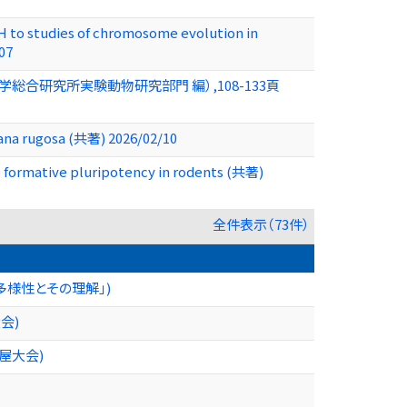
SH to studies of chromosome evolution in
07
学総合研究所実験動物研究部門 編）,108-133頁
rana rugosa (共著) 2026/02/10
to formative pluripotency in rodents (共著)
全件表示（73件）
多様性とその理解」)
会)
屋大会)