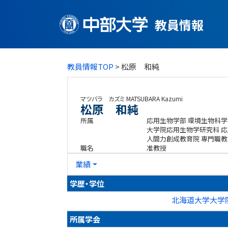
教員情報
教員情報TOP
> 松原 和純
マツバラ カズミ
MATSUBARA Kazumi
松原 和純
所属
応用生物学部 環境生物科学
大学院応用生物学研究科 
人間力創成教育院 専門職教
職名
准教授
業績
学歴・学位
北海道大学大学院
所属学会