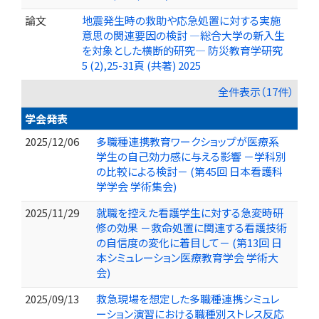
論文
地震発生時の救助や応急処置に対する実施
意思の関連要因の検討 ―総合大学の新入生
を対象とした横断的研究― 防災教育学研究
5 (2),25-31頁 (共著) 2025
全件表示（17件）
学会発表
2025/12/06
多職種連携教育ワークショップが医療系
学生の自己効力感に与える影響 －学科別
の比較による検討－ (第45回 日本看護科
学学会 学術集会)
2025/11/29
就職を控えた看護学生に対する急変時研
修の効果 －救命処置に関連する看護技術
の自信度の変化に着目して－ (第13回 日
本シミュレーション医療教育学会 学術大
会)
2025/09/13
救急現場を想定した多職種連携シミュレ
ーション演習における職種別ストレス反応