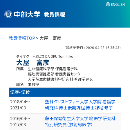
ENGLISH
教員情報
教員情報TOP
> 大屋 富彦
（最終更新日 : 2026-04-03 16:35:43）
ダイオク トミヒコ
DAIOKU Tomihiko
大屋 富彦
所属
生命健康科学部 保健看護学科
臨地実習推進部 看護実習センター
大学院生命健康科学研究科 看護学専攻
職名
准教授
学歴・学位
2018/04～
聖隷クリストファー大学大学院 看護学
2021/03
研究科 博士後期課程 博士課程 修了
2016/04～
藤田保健衛生大学大学院 医学研究科
2017/03
特別研究員（放射線医学）