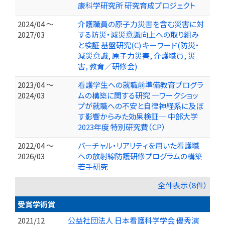
康科学研究所 研究育成プロジェクト
2024/04 ～
介護職員の原子力災害を含む災害に対
2027/03
する防災・減災意識向上への取り組み
と検証 基盤研究(C) キーワード(防災・
減災意識, 原子力災害, 介護職員, 災
害, 教育／研修会)
2023/04 ～
看護学生への就職前準備教育プログラ
2024/03
ムの構築に関する研究 ―ワークショッ
プが就職への不安と自律神経系に及ぼ
す影響からみた効果検証― 中部大学
2023年度 特別研究費（CP）
2022/04 ～
バーチャル・リアリティを用いた看護職
2026/03
への放射線防護研修プログラムの構築
若手研究
全件表示（8件）
受賞学術賞
2021/12
公益社団法人 日本看護科学学会 優秀演