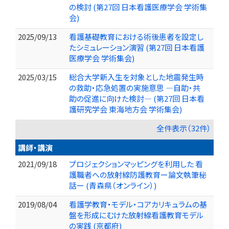
の検討 (第27回 日本看護医療学会 学術集
会)
2025/09/13
看護基礎教育における術後患者を設定し
たシミュレーション演習 (第27回 日本看護
医療学会 学術集会)
2025/03/15
総合大学新入生を対象とした地震発生時
の救助・応急処置の実施意思 ―自助・共
助の促進に向けた検討― (第27回 日本看
護研究学会 東海地方会 学術集会)
全件表示（32件）
講師・講演
2021/09/18
プロジェクションマッピングを利用した 看
護職者への放射線防護教育ー論文執筆秘
話ー (青森県（オンライン）)
2019/08/04
看護学教育・モデル・コアカリキュラムの基
盤を形成にむけた放射線看護教育モデル
の実践 (京都府)