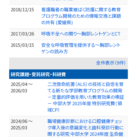
2018/12/15
看護職者の職業被ばく防護に関する教育
プログラム開発のための情報交換と課題
の共有 (愛媛県)
2017/03/26
呼吸不全への関り～胸部レントゲンとCT
2015/03/15
安全な呼吸管理を提供する～胸部レント
ゲンの読み方
全件表示（9件）
研究課題・受託研究・科研費
2025/04 ～
二次救命処置（ALS）の技術と自信を育
2026/03
てる新たな学部教育プログラムの開発
－定量的評価を用いた教育効果の検証
－ 中部大学 2025年度 特別研究費（領
域CP）
2024/06 ～
職場健康診断における口腔健康チェッ
2025/03
ク導入後の意識変化と歯科受診行動に
関する研究 中部大学 2024年度 生命健