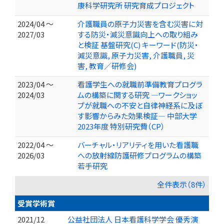
康科学研究所 研究育成プロジェクト
2024/04 ～
介護職員の原子力災害を含む災害に対
2027/03
する防災・減災意識向上への取り組み
と検証 基盤研究(C) キーワード(防災・
減災意識, 原子力災害, 介護職員, 災
害, 教育／研修会)
2023/04 ～
看護学生への就職前準備教育プログラ
2024/03
ムの構築に関する研究 ―ワークショッ
プが就職への不安と自律神経系に及ぼ
す影響からみた効果検証― 中部大学
2023年度 特別研究費（CP）
2022/04 ～
バーチャル・リアリティを用いた看護職
2026/03
への放射線防護研修プログラムの構築
若手研究
全件表示（8件）
受賞学術賞
2021/12
公益社団法人 日本看護科学学会 優秀演