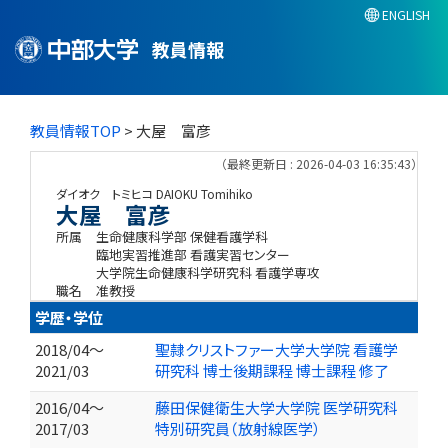
ENGLISH
教員情報
教員情報TOP
> 大屋 富彦
（最終更新日 : 2026-04-03 16:35:43）
ダイオク トミヒコ
DAIOKU Tomihiko
大屋 富彦
所属
生命健康科学部 保健看護学科
臨地実習推進部 看護実習センター
大学院生命健康科学研究科 看護学専攻
職名
准教授
学歴・学位
2018/04～
聖隷クリストファー大学大学院 看護学
2021/03
研究科 博士後期課程 博士課程 修了
2016/04～
藤田保健衛生大学大学院 医学研究科
2017/03
特別研究員（放射線医学）