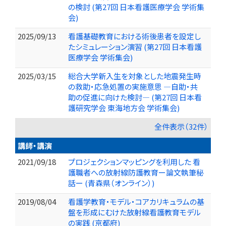
の検討 (第27回 日本看護医療学会 学術集
会)
2025/09/13
看護基礎教育における術後患者を設定し
たシミュレーション演習 (第27回 日本看護
医療学会 学術集会)
2025/03/15
総合大学新入生を対象とした地震発生時
の救助・応急処置の実施意思 ―自助・共
助の促進に向けた検討― (第27回 日本看
護研究学会 東海地方会 学術集会)
全件表示（32件）
講師・講演
2021/09/18
プロジェクションマッピングを利用した 看
護職者への放射線防護教育ー論文執筆秘
話ー (青森県（オンライン）)
2019/08/04
看護学教育・モデル・コアカリキュラムの基
盤を形成にむけた放射線看護教育モデル
の実践 (京都府)