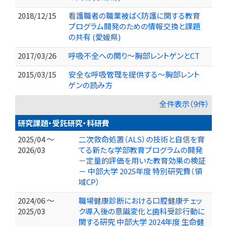
2018/12/15
看護職者の職業被ばく防護に関する教育
プログラム開発のための情報交換と課題
の共有 (愛媛県)
2017/03/26
呼吸不全への関り～胸部レントゲンとCT
2015/03/15
安全な呼吸管理を提供する～胸部レント
ゲンの読み方
全件表示（9件）
研究課題・受託研究・科研費
2025/04 ～
二次救命処置（ALS）の技術と自信を育
2026/03
てる新たな学部教育プログラムの開発
－定量的評価を用いた教育効果の検証
－ 中部大学 2025年度 特別研究費（領
域CP）
2024/06 ～
職場健康診断における口腔健康チェッ
2025/03
ク導入後の意識変化と歯科受診行動に
関する研究 中部大学 2024年度 生命健