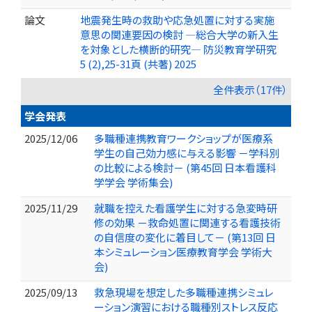
論文
地震発生時の救助や応急処置に対する実施
意思の関連要因の検討 ―総合大学の新入生
を対象とした横断的研究― 防災教育学研究
5 (2),25-31頁 (共著) 2025
全件表示（17件）
学会発表
2025/12/06
多職種連携教育ワークショップが医療系
学生の自己効力感に与える影響 －学科別
の比較による検討－ (第45回 日本看護科
学学会 学術集会)
2025/11/29
就職を控えた看護学生に対する急変時研
修の効果 －救命処置に関連する看護技術
の自信度の変化に着目して－ (第13回 日
本シミュレーション医療教育学会 学術大
会)
2025/09/13
救急現場を想定した多職種連携シミュレ
ーション演習における職種別ストレス反応