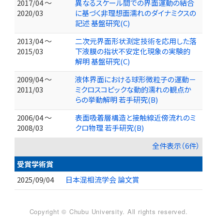
2017/04 ～
異なるスケール間での界面運動の結合
2020/03
に基づく非理想面濡れのダイナミクスの
記述 基盤研究(C)
2013/04 ～
二次元界面形状測定技術を応用した落
2015/03
下液膜の指状不安定化現象の実験的
解明 基盤研究(C)
2009/04 ～
液体界面における球形微粒子の運動－
2011/03
ミクロスコピックな動的濡れの観点か
らの挙動解明 若手研究(B)
2006/04 ～
表面吸着層構造と接触線近傍流れのミ
2008/03
クロ物理 若手研究(B)
全件表示（6件）
受賞学術賞
2025/09/04
日本混相流学会 論文賞
Copyright © Chubu University. All rights reserved.