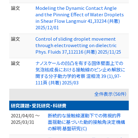
論文
Modeling the Dynamic Contact Angle
and the Pinning Effect of Water Droplets
in Shear Flow Langmuir 41,33234 (共著)
2025/12/01
論文
Control of sliding droplet movement
through electrowetting on dielectric
Phys. Fluids 37,112116 (共著) 2025/11/25
論文
ナノスケールの凹凸を有する固体壁面上での
気泡核成長における接触線のピン止め解放に
関する分子動力学的考察 混相流 39 (1),97-
111頁 (共著) 2025/03
全件表示（56件）
研究課題・受託研究・科研費
2021/04/01 ～
断続的な接触線運動下での微視的界
2025/03/31
面揺動に基づいた動的接触角決定機構
の解明 基盤研究(C)