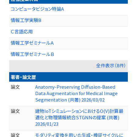
コンピュータビジョン特論A
情報工学実験B
Ｃ言語応用
情報工学ゼミナールＡ
情報工学ゼミナールＢ
全件表示（8件）
著書・論文歴
論文
Anatomy-Preserving Diffusion-Based
Data Augmentation for Medical Image
Segmentation (共著) 2026/03/02
論文
建物IoTシミュレーションにおけるO(V)計算最
適化と物理情報統合STGNNの提案 (共著)
2026/01/23
論文
モダリティ変換を用いた生成・検証サイクルに