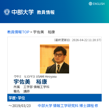
ENGLISH
教員情報
教員情報TOP
> 宇佐美 裕康
（最終更新日 : 2026-04-22 11:20:37）
ウサミ ヒロヤス
USAMI Hiroyasu
宇佐美 裕康
所属
工学部 情報工学科
職名
講師
学歴・学位
～2019/03/23
中部大学 情報工学研究科 博士課程 修