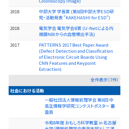
Colonoscopy Image)
2018
中部大学 学長賞 (第8回中部大学ESD研
究・活動発表 "KAKEHASHI for ESD")
2018
電気学会 電気学会B賞 (U-Netによる内
視鏡NBIからの血管検出手法)
2017
PATTERNS 2017 Best Paper Award
(Defect Detection and Classiﬁcation
of Electronic Circuit Boards Using
CNN Features and Keypoint
Extraction)
全件表示（7件）
社会における活動
一般社団法人情報処理学会 第8回 中
高生情報学研究コンテストポスター 審
査員
令和8年度 おもしろ科学教室 in 名古屋
大学（情報処理学会東海支部として運