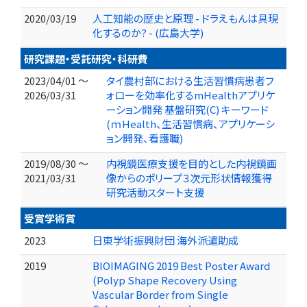
2020/03/19
人工知能の歴史と原理 - ドラえもんは具現
化するのか? - (広島大学)
研究課題・受託研究・科研費
2023/04/01 ～
タイ農村部における生活習慣病患者フ
2026/03/31
ォローを効率化するmHealthアプリケ
ーション開発 基盤研究(C) キーワード
(ｍHealth、生活習慣病、アプリケーシ
ョン開発、看護職)
2019/08/30 ～
内視鏡医療支援を目的とした内視鏡画
2021/03/31
像からのポリープ３次元形状情報獲得
研究活動スタート支援
受賞学術賞
2023
日東学術振興財団 海外派遣助成
2019
BIOIMAGING 2019 Best Poster Award
(Polyp Shape Recovery Using
Vascular Border from Single