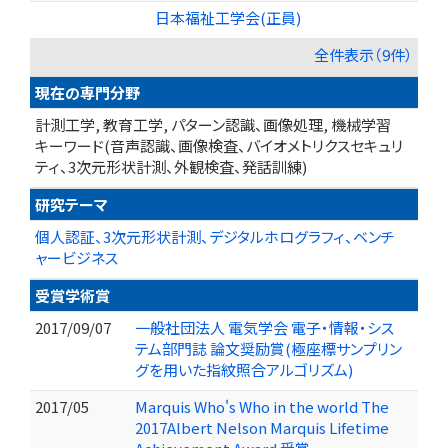
日本福祉工学会(正員)
全件表示（9件）
現在の専門分野
計測工学, 教育工学, パターン認識、画像処理, 機械学習
キーワード(音声認識、画像検査、バイオメトリクスセキュリ
ティ、3次元形状計測、外観検査、発話訓練)
研究テーマ
個人認証、3次元形状計測、デジタルホログラフィ、ベンチ
ャービジネス
受賞学術賞
2017/09/07
一般社団法人 電気学会 電子・情報・シス
テム部門誌 論文奨励賞(極座標サンプリン
グを用いた指紋照合アルゴリズム)
2017/05
Marquis Who's Who in the world The
2017Albert Nelson Marquis Lifetime