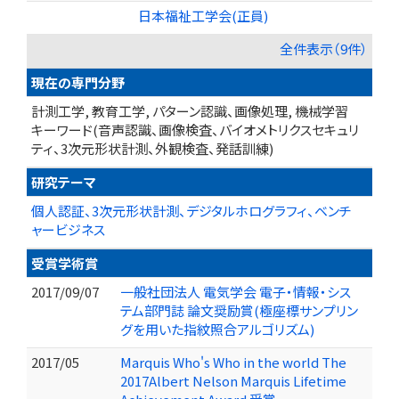
日本福祉工学会(正員)
全件表示（9件）
現在の専門分野
計測工学, 教育工学, パターン認識、画像処理, 機械学習
キーワード(音声認識、画像検査、バイオメトリクスセキュリ
ティ、3次元形状計測、外観検査、発話訓練)
研究テーマ
個人認証、3次元形状計測、デジタルホログラフィ、ベンチ
ャービジネス
受賞学術賞
2017/09/07
一般社団法人 電気学会 電子・情報・シス
テム部門誌 論文奨励賞(極座標サンプリン
グを用いた指紋照合アルゴリズム)
2017/05
Marquis Who's Who in the world The
2017Albert Nelson Marquis Lifetime