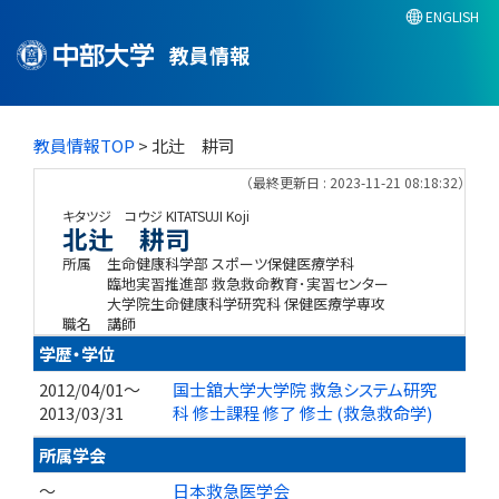
ENGLISH
教員情報
教員情報TOP
> 北辻 耕司
（最終更新日 : 2023-11-21 08:18:32）
キタツジ コウジ
KITATSUJI Koji
北辻 耕司
所属
生命健康科学部 スポーツ保健医療学科
臨地実習推進部 救急救命教育･実習センター
大学院生命健康科学研究科 保健医療学専攻
職名
講師
学歴・学位
2012/04/01～
国士舘大学大学院 救急システム研究
2013/03/31
科 修士課程 修了 修士 (救急救命学)
所属学会
～
日本救急医学会