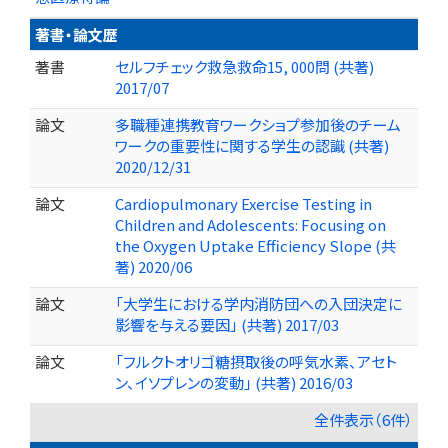
著書・論文歴
著書
セルフチェック救急救命15, 000問 (共著)
2017/07
論文
多職種連携教育ワークショプ参加後のチーム
ワークの重要性に関する学生の認識 (共著)
2020/12/31
論文
Cardiopulmonary Exercise Testing in
Children and Adolescents: Focusing on
the Oxygen Uptake Efficiency Slope (共
著) 2020/06
論文
「大学生における学内消防団への入団決定に
影響を与える要因」 (共著) 2017/03
論文
「フルクトオリゴ糖摂取後の呼気水素、アセト
ン、イソプレンの変動」 (共著) 2016/03
全件表示（6件）