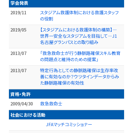
学会発表
2019/11
スタジアム救護体制における救護スタッフ
の役割
2019/05
【スタジアムにおける救護体制の構築】―
世界一安全なスタジアムを目指して―J1
名古屋グランパスとの取り組み
2013/07
「救急救命士が行う静脈路確保スキル教育
の問題点と維持のための提案」
2013/07
特定行為としての静脈路確保は生存率改
善に有効なのか？ウツタインデータからみ
た静脈路確保の有効性
資格・免許
2009/04/30
救急救命士
社会における活動
JFAマッチコミッショナー