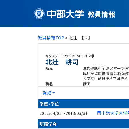
教員情報
教員情報TOP
> 北辻 耕司
キタツジ コウジ
KITATSUJI Koji
北辻 耕司
所属
生命健康科学部 スポーツ
臨地実習推進部 救急救命教
大学院生命健康科学研究科
職名
講師
業績
学歴・学位
2012/04/01～2013/03/31
国士舘大学大学院
所属学会