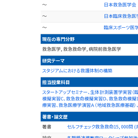
～
日本救急医学会
～
日本臨床救急医
～
臨床スポーツ医
現在の専門分野
救急医学, 救急救命学, 病院前救急医学
研究テーマ
スタジアムにおける救護体制の構築
担当授業科目
スタートアップセミナー、生体計測装置学実習（臨
模擬実習C、救急救命模擬実習D、救急救命模擬
療実習、救急医療学演習Ａ（地域救急医療基礎）
著書・論文歴
著書
セルフチェック救急救命15, 000問 (共著
論文
多職種連携教育ワークショプ参加後のチ