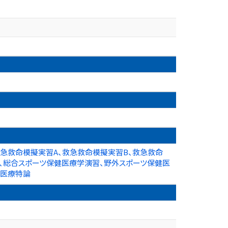
救急救命模擬実習A、救急救命模擬実習B、救急救命
B、総合スポーツ保健医療学演習、野外スポーツ保健医
急医療特論