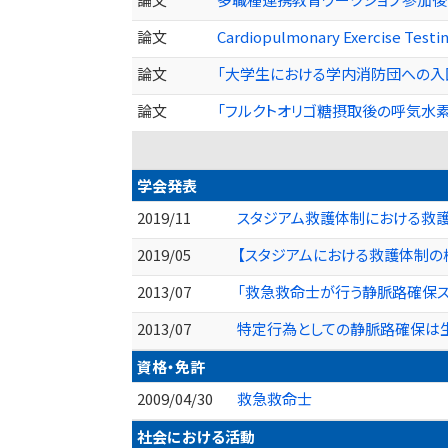
論文
Cardiopulmonary Exercise Testin
論文
「大学生における学内消防団への入団決
論文
「フルクトオリゴ糖摂取後の呼気水素、ア
学会発表
2019/11
スタジアム救護体制における救護
2019/05
【スタジアムにおける救護体制の
2013/07
「救急救命士が行う静脈路確保
2013/07
特定行為としての静脈路確保は
資格・免許
2009/04/30
救急救命士
社会における活動