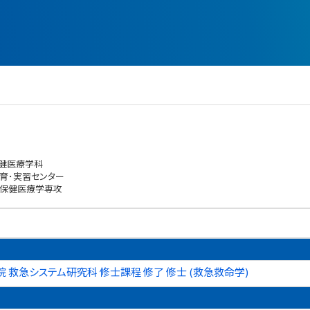
保健医療学科
育･実習センター
 保健医療学専攻
 救急システム研究科 修士課程 修了 修士 (救急救命学)