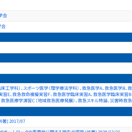
学会
学会
床工学科）、スポーツ医学（理学療法学科）、救急医学A、救急医学B、
実習E、救急救命模擬実習F、救急医学臨床実習A、救急医学臨床実習
、救急医療学演習Ｃ（地域救急医療発展）、救急スキル特論、災害時救
) 2017/07
ームワークの重要性に関する学生の認識 (共著) 2020/12/31