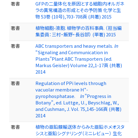
著書
GFPの二量体化を原因とする細胞内オルガネ
ラの異常構造の形成とその予防策 化学と生
物 53巻 (10号),703-708頁 (共著) 2015
著書
植物細胞-液胞. 植物学の百科事典. （担当編
集委員：三村・飯野・長谷部） (単著) 2015
著書
ABC transporters and heavy metals.
In
“Signaling and Communication in
Plants”Plant ABC Transporters (ed.
Markus Geisler) Volume 22,1-17頁 (共著)
2014
著書
Regulation of PPi levels through
+
vacuolar membrane H
-
pyrophosphatase.
In
"Progress in
Botany", ed. Luttge, U., Beyschlag, W.,
and Cushman, J. Vol. 75,145-166頁 (共著)
2014
著書
植物の亜鉛膜輸送体からみた亜鉛ホメオスタ
シスと亜鉛シグナリング（ミニレビュー） 生化