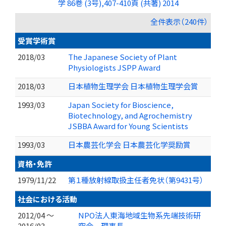
学 86巻 (3号),407-410頁 (共著) 2014
全件表示（240件）
受賞学術賞
2018/03
The Japanese Society of Plant
Physiologists JSPP Award
2018/03
日本植物生理学会 日本植物生理学会賞
1993/03
Japan Society for Bioscience,
Biotechnology, and Agrochemistry
JSBBA Award for Young Scientists
1993/03
日本農芸化学会 日本農芸化学奨励賞
資格・免許
1979/11/22
第１種放射線取扱主任者免状（第9431号）
社会における活動
2012/04 ～
NPO法人東海地域生物系先端技術研
2016/03
究会 理事長