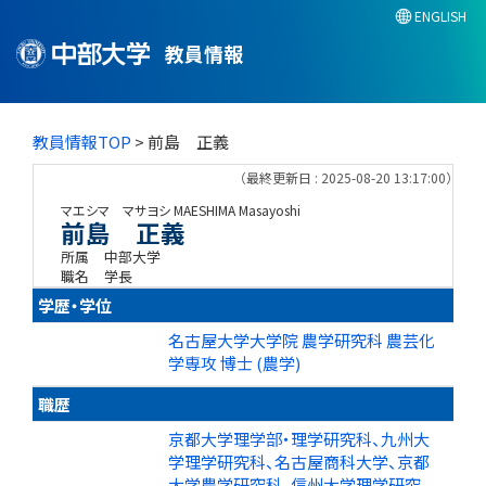
ENGLISH
教員情報
教員情報TOP
> 前島 正義
（最終更新日 : 2025-08-20 13:17:00）
マエシマ マサヨシ
MAESHIMA Masayoshi
前島 正義
所属
中部大学
職名
学長
学歴・学位
名古屋大学大学院 農学研究科 農芸化
学専攻 博士 (農学)
職歴
京都大学理学部・理学研究科、九州大
学理学研究科、名古屋商科大学、京都
大学農学研究科、信州大学理学研究