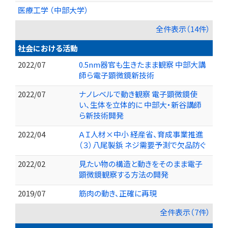
医療工学 （中部大学）
全件表示（14件）
社会における活動
2022/07
0.5nm器官も生きたまま観察 中部大講
師ら電子顕微鏡新技術
2022/07
ナノレベルで動き観察 電子顕微鏡使
い、生体を立体的に 中部大・新谷講師
ら新技術開発
2022/04
ＡＩ人材×中小 経産省、育成事業推進
（３）八尾製鋲 ネジ需要予測で欠品防ぐ
2022/02
見たい物の構造と動きをそのまま電子
顕微鏡観察する方法の開発
2019/07
筋肉の動き、正確に再現
全件表示（7件）