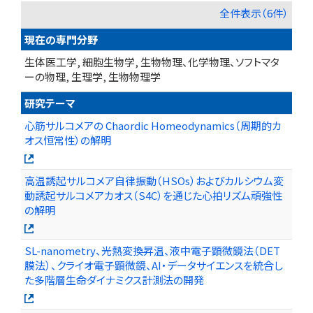
全件表示（6件）
現在の専門分野
生体医工学, 細胞生物学, 生物物理、化学物理、ソフトマタ
ーの物理, 生理学, 生物物理学
研究テーマ
心筋サルコメアの Chaordic Homeodynamics（周期的カ
オス恒常性）の解明
高温誘起サルコメア自律振動（HSOs）およびカルシウム変
動誘起サルコメアカオス（S4C）を通じた心拍リズム頑強性
の解明
SL-nanometry、光熱変換昇温、液中電子顕微鏡法（DET
膜法）、クライオ電子顕微鏡、AI・データサイエンスを統合し
た多階層生命ダイナミクス計測法の開発