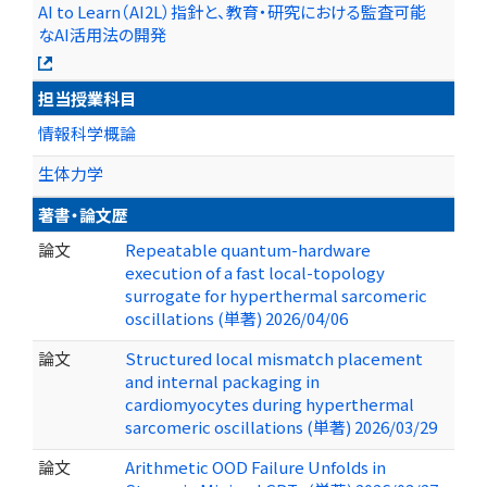
AI to Learn（AI2L）指針と、教育・研究における監査可能
なAI活用法の開発
担当授業科目
情報科学概論
生体力学
著書・論文歴
論文
Repeatable quantum-hardware
execution of a fast local-topology
surrogate for hyperthermal sarcomeric
oscillations (単著) 2026/04/06
論文
Structured local mismatch placement
and internal packaging in
cardiomyocytes during hyperthermal
sarcomeric oscillations (単著) 2026/03/29
論文
Arithmetic OOD Failure Unfolds in