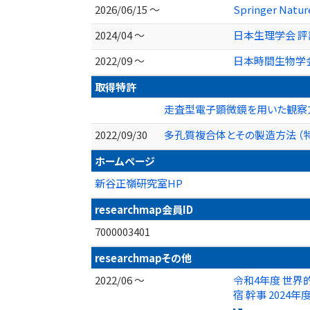
2026/06/15 ～
Springer Nature
2024/04 ～
日本生理学会 評
2022/09 ～
日本時間生物学
取得特許
走査型電子顕微鏡を用いた観察方法
2022/09/30
多孔質複合体とその製造方法 （特開2
ホームページ
新谷正嶺研究室HP
researchmap会員ID
7000003401
researchmapその他
2022/06 ～
令和4年度 世界的
宿 幹事 2024