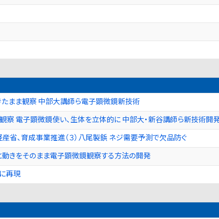
生きたまま観察 中部大講師ら電子顕微鏡新技術
観察 電子顕微鏡使い、生体を立体的に 中部大・新谷講師ら新技術開
経産省、育成事業推進（３）八尾製鋲 ネジ需要予測で欠品防ぐ
と動きをそのまま電子顕微鏡観察する方法の開発
確に再現