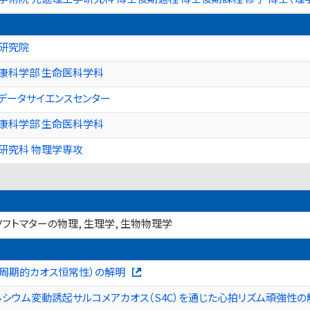
等研究院
康科学部 生命医科学科
理データサイエンスセンター
康科学部 生命医科学科
研究科 物理学専攻
ソフトマターの物理, 生理学, 生物物理学
ics（周期的カオス恒常性）の解明
ルシウム変動誘起サルコメアカオス（S4C）を通じた心拍リズム頑強性の