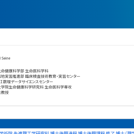
 Seine
生命健康科学部 生命医科学科
臨地実習推進部 臨床検査技術教育・実習センター
ＡＩ数理データサイエンスセンター
大学院生命健康科学研究科 生命医科学専攻
准教授
学術院 先進理工学研究科 博士後期過程 博士後期課程 修了 博士（理