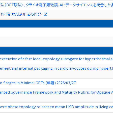
顕微鏡法（DET膜法）、クライオ電子顕微鏡、AI・データサイエンスを統合
ける監査可能なAI活用法の開発
cution of a fast local-topology surrogate for hyperthermal s
ement and internal packaging in cardiomyocytes during hypert
in Stages in Minimal GPTs (単著) 2026/03/27
Oriented Governance Framework and Maturity Rubric for Opaque 
ere phase topology relates to mean HSO amplitude in living 