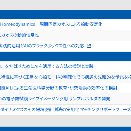
c Homeodynamics―周期固定カオスによる拍動安定化
とカオスの動的恒常性
の実践的活用とAIのブラックボックス性への対応
ル」を伸ばすためにAIを活用する方法の検討と実践
ム特性に基づく正常な心拍モードの明確化で心疾患の先駆的な予兆を
能AILによる生命医科学分野の教育・研究活動の効率化の検討
めの電子顕微鏡ライブイメージング用 サンプルホルダの開発
ダイナミクスのその場精密計測法の実用化 マッチングサポートフェーズ