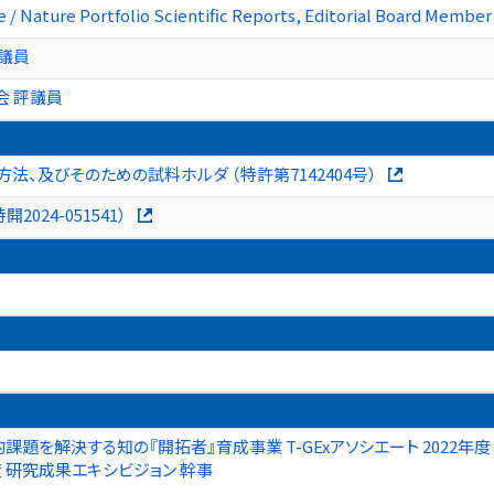
 / Nature Portfolio Scientific Reports, Editorial Board Member (
議員
会 評議員
、及びそのための試料ホルダ （特許第7142404号）
024-051541）
課題を解決する知の『開拓者』育成事業 T-GExアソシエート 2022年度 
年度 研究成果エキシビジョン 幹事