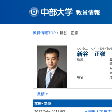
教員情報
教員情報TOP
> 新谷 正嶺
シンタニ セイネ
SHINTANI
新谷 正嶺
所属
職名
業績
学歴・学位
2012/04～2015/03
早稲田大学 理工