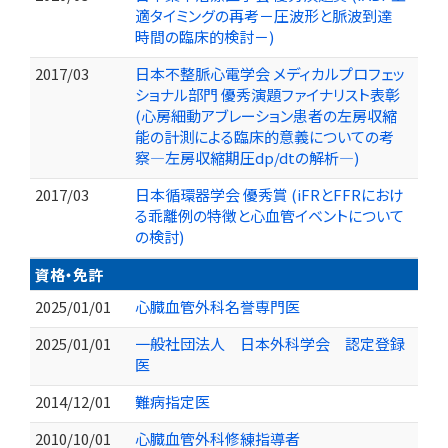
適タイミングの再考－圧波形と脈波到達
時間の臨床的検討－)
2017/03
日本不整脈心電学会 メディカルプロフェッ
ショナル部門 優秀演題ファイナリスト表彰
(心房細動アブレーション患者の左房収縮
能の計測による臨床的意義についての考
察―左房収縮期圧dp/dtの解析―)
2017/03
日本循環器学会 優秀賞 (iFRとFFRにおけ
る乖離例の特徴と心血管イベントについて
の検討)
資格・免許
2025/01/01
心臓血管外科名誉専門医
2025/01/01
一般社団法人 日本外科学会 認定登録
医
2014/12/01
難病指定医
2010/10/01
心臓血管外科修練指導者