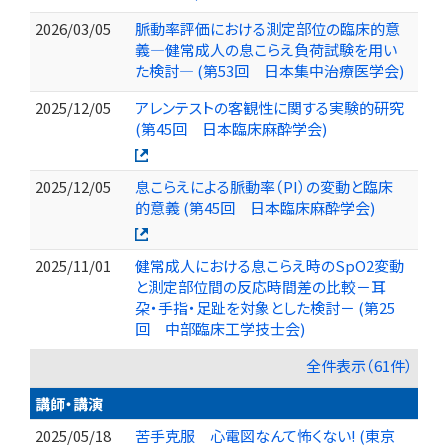
2026/03/05
脈動率評価における測定部位の臨床的意
義―健常成人の息こらえ負荷試験を用い
た検討― (第53回 日本集中治療医学会)
2025/12/05
アレンテストの客観性に関する実験的研究
(第45回 日本臨床麻酔学会)
2025/12/05
息こらえによる脈動率（PI）の変動と臨床
的意義 (第45回 日本臨床麻酔学会)
2025/11/01
健常成人における息こらえ時のSpO2変動
と測定部位間の反応時間差の比較－耳
朶・手指・足趾を対象とした検討－ (第25
回 中部臨床工学技士会)
全件表示（61件）
講師・講演
2025/05/18
苦手克服 心電図なんて怖くない! (東京