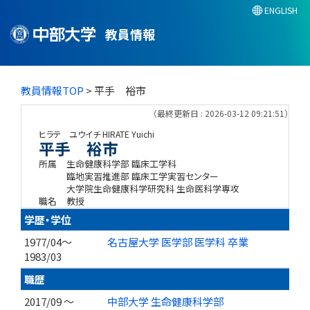
ENGLISH
教員情報
教員情報TOP
> 平手 裕市
（最終更新日 : 2026-03-12 09:21:51）
ヒラテ ユウイチ
HIRATE Yuichi
平手 裕市
所属
生命健康科学部 臨床工学科
臨地実習推進部 臨床工学実習センター
大学院生命健康科学研究科 生命医科学専攻
職名
教授
学歴・学位
1977/04～
名古屋大学 医学部 医学科 卒業
1983/03
職歴
2017/09 ～
中部大学 生命健康科学部