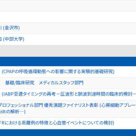
 (金沢市)
 (中部大学)
 (CPAPの呼吸循環動態への影響に関する実験的基礎研究)
 基礎/臨床研究 メディカルスタッフ部門
 (IABP至適タイミングの再考－圧波形と脈波到達時間の臨床的検討－
プロフェッショナル部門 優秀演題ファイナリスト表彰 (心房細動アブ
dtの解析―)
とFFRにおける乖離例の特徴と心血管イベントについての検討)