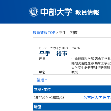
教員情報
教員情報TOP
> 平手 裕市
ヒラテ ユウイチ
HIRATE Yuichi
平手 裕市
所属
生命健康科学部 臨床工学科
臨地実習推進部 臨床工学実
大学院生命健康科学研究科
職名
教授
業績
学歴・学位
1977/04～1983/03
名古屋大学 医学
職歴