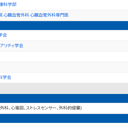
健康科学部
院 心臓血管外科 心臓血管外科専門医
学会
アリティ学会
科学会
管外科、心電図、ストレスセンサー、外科的侵襲)