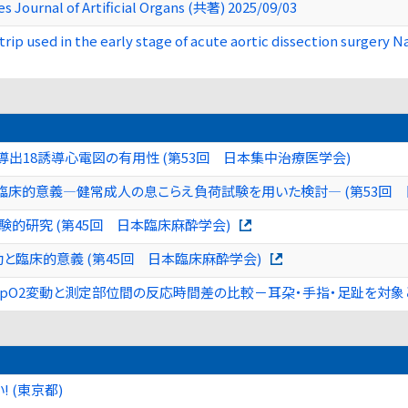
es Journal of Artificial Organs (共著) 2025/09/03
trip used in the early stage of acute aortic dissection surgery 
出18誘導心電図の有用性 (第53回 日本集中治療医学会)
床的意義―健常成人の息こらえ負荷試験を用いた検討― (第53回 
験的研究 (第45回 日本臨床麻酔学会)
動と臨床的意義 (第45回 日本臨床麻酔学会)
pO2変動と測定部位間の反応時間差の比較－耳朶・手指・足趾を対象と
 (東京都)