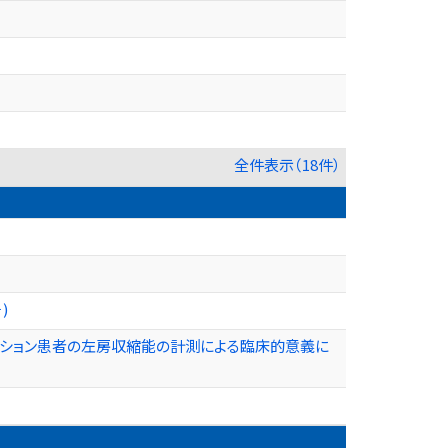
全件表示（18件）
)
レーション患者の左房収縮能の計測による臨床的意義に