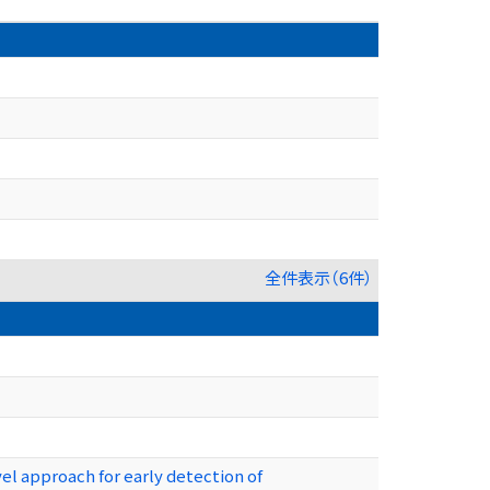
全件表示（6件）
l approach for early detection of