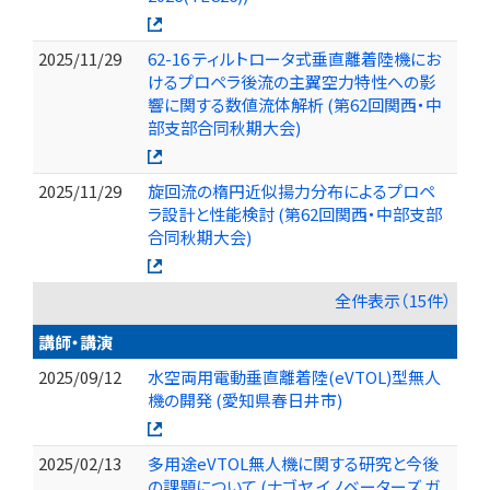
2025/11/29
62-16 ティルトロータ式垂直離着陸機にお
けるプロペラ後流の主翼空力特性への影
響に関する数値流体解析 (第62回関西・中
部支部合同秋期大会)
2025/11/29
旋回流の楕円近似揚力分布によるプロペ
ラ設計と性能検討 (第62回関西・中部支部
合同秋期大会)
全件表示（15件）
講師・講演
2025/09/12
水空両用電動垂直離着陸(eVTOL)型無人
機の開発 (愛知県春日井市)
2025/02/13
多用途eVTOL無人機に関する研究と今後
の課題について (ナゴヤ イノベーターズ ガ