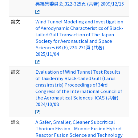
典編集委員会,322-325頁 (共著) 2009/12/15
論文
Wind Tunnel Modeling and Investigation
of Aerodynamic Characteristics of Black-
tailed Gull Transaction of The Japan
Society for Aeronautical and Space
Sciences 68 (6),224-231頁 (共著)
2025/11/04
論文
Evaluation of Wind Tunnel Test Results
of Taxidermy Black-tailed Gull (Larus
crassirostris) Proceedings of 34rd
Congress of the International Council of
the Aeronautical Sciences. ICAS (共著)
2024/10/08
論文
A Safer, Smaller, Cleaner Subcritical
Thorium Fission - Muonic Fusion Hybrid
Reactor Fusion Science and Technology