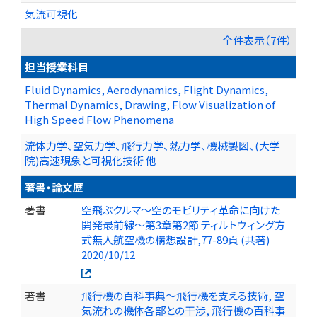
気流可視化
全件表示（7件）
担当授業科目
Fluid Dynamics, Aerodynamics, Flight Dynamics,
Thermal Dynamics, Drawing, Flow Visualization of
High Speed Flow Phenomena
流体力学、空気力学、飛行力学、熱力学、機械製図、(大学
院)高速現象と可視化技術 他
著書・論文歴
著書
空飛ぶクルマ～空のモビリティ革命に向けた
開発最前線～第3章第2節 ティルトウィング方
式無人航空機の構想設計,77-89頁 (共著)
2020/10/12
著書
飛行機の百科事典～飛行機を支える技術, 空
気流れの機体各部との干渉, 飛行機の百科事