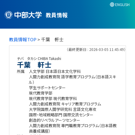
ENGLISH
教員情報
教員情報TOP
> 千葉 軒士
（最終更新日 : 2026-03-05 11:45:49）
チバ タカシ
CHIBA Takashi
千葉 軒士
所属
人文学部 日本語日本文化学科
人間力創成教育院 語学教育プログラム（日本語スキ
ル）
学生サポートセンター
現代教育学部
現代教育学部 現代教育学科
人間力創成教育院 キャリア教育プログラム
大学院国際人間学研究科 言語文化専攻
国際・地域戦略部門 国際交流センター
創造的リベラルアーツセンター
人間力創成教育院 専門職教育プログラム（日本語教
員養成講座）