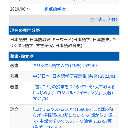
2010/08 ～
訓点語学会
全件表示（9件）
現在の専門分野
日本語史, 日本語教育 キーワード(日本語学、日本語史、キ
リシタン語学、方言研究、日本語教育史)
著書・論文歴
著書
キリシタン語学入門 (共著) 2022/03
著書
中部日本・日本語学研究論集 (共著) 2022/01
著書
「書くこと」の授業をつくる : 中・高・大で教える
『はじめよう、ロジカル・ライティング』 (共著)
2021/04
論文
『コンテムツス・ムンヂ』(1596)の「ことばの和
らげ」採録語の出所について -X 部から Z 部ま
で- 中部大学リベラルアーツ論集 7,33-53頁
(単著) 2025/03