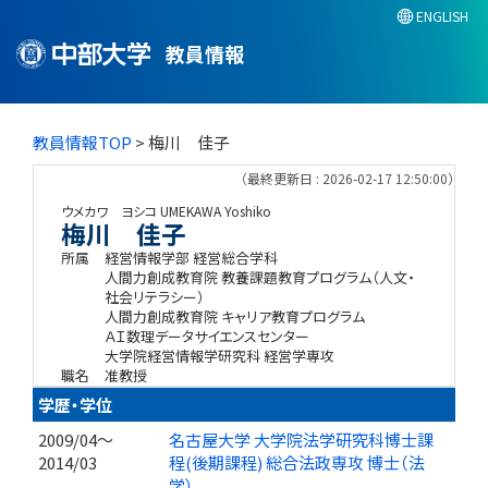
ENGLISH
教員情報
教員情報TOP
> 梅川 佳子
（最終更新日 : 2026-02-17 12:50:00）
ウメカワ ヨシコ
UMEKAWA Yoshiko
梅川 佳子
所属
経営情報学部 経営総合学科
人間力創成教育院 教養課題教育プログラム（人文・
社会リテラシー）
人間力創成教育院 キャリア教育プログラム
ＡＩ数理データサイエンスセンター
大学院経営情報学研究科 経営学専攻
職名
准教授
学歴・学位
2009/04～
名古屋大学 大学院法学研究科博士課
2014/03
程(後期課程) 総合法政専攻 博士（法
学）