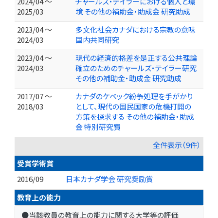
2024/04 ～
チャールズ・テイラーにおける個人と環
2025/03
境 その他の補助金・助成金 研究助成
2023/04 ～
多文化社会カナダにおける宗教の意味
2024/03
国内共同研究
2023/04 ～
現代の経済的格差を是正する公共理論
2024/03
確立のためのチャールズ・テイラー研究
その他の補助金・助成金 研究助成
2017/07 ～
カナダのケベック紛争処理を手がかり
2018/03
として、現代の国民国家の危機打開の
方策を探求する その他の補助金・助成
金 特別研究費
全件表示（9件）
受賞学術賞
2016/09
日本カナダ学会 研究奨励賞
教育上の能力
●当該教員の教育上の能力に関する大学等の評価