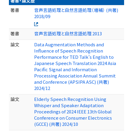
著書・論文歴
著書
音声言語処理と自然言語処理（増補） (共著)
2018/09
著書
音声言語処理と自然言語処理 2013
論文
Data Augmentation Methods and
Influence of Speech Recognition
Performance for TED Talk's English to
Japanese Speech Translation 2024 Asia
Pacific Signal and Information
Processing Association Annual Summit
and Conference (APSIPA ASC) (共著)
2024/12
論文
Elderly Speech Recognition Using
Whisper and Speaker Adaptation
Proceedings of 2024 IEEE 13th Global
Conference on Consumer Electronics
(GCCE) (共著) 2024/10