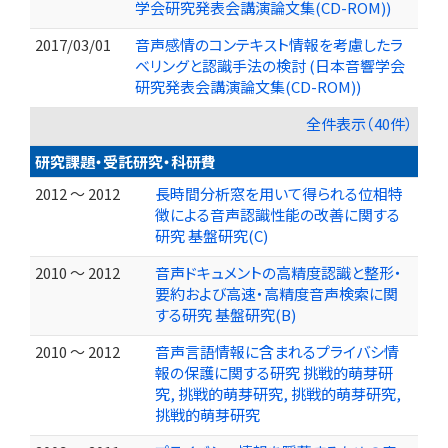
学会研究発表会講演論文集(CD-ROM))
2017/03/01
音声感情のコンテキスト情報を考慮したラ
ベリングと認識手法の検討 (日本音響学会
研究発表会講演論文集(CD-ROM))
全件表示（40件）
研究課題・受託研究・科研費
2012 ～ 2012
長時間分析窓を用いて得られる位相特
徴による音声認識性能の改善に関する
研究 基盤研究(C)
2010 ～ 2012
音声ドキュメントの高精度認識と整形・
要約および高速・高精度音声検索に関
する研究 基盤研究(B)
2010 ～ 2012
音声言語情報に含まれるプライバシ情
報の保護に関する研究 挑戦的萌芽研
究, 挑戦的萌芽研究, 挑戦的萌芽研究,
挑戦的萌芽研究