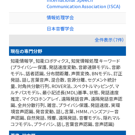
Communication Association (ISCA)
情報処理学会
日本音響学会
全件表示（7件）
現在の専門分野
知能情報学, 知能ロボティクス, 知覚情報処理 キーワード
(プライバシー保護、発話速度変動、音節連鎖モデル、音節
モデル、話者認識、分布間距離、声質変換、BNモデル、訂正
発話、話し言葉音声、混合数、音源分離、セグメント統計
量、対角共分散行列、ROVER法、スペクトルマッピング、マ
ルチパスモデル、最小記述長(MDL)基準、状態、発話速度
推定、マイクロホンアレイ、遠隔発話音声、遠隔発話音声認
識、全共分散行列、雑音、プライバシ保護、発話速度、実環
境音声認識、発音変動、話し言葉、HMM、ハンズフリー音
声認識、自然発話、残響、遠隔発話、音響モデル、隠れマル
コフモデル、プライバシ、話し言葉音声認識、音声認識)