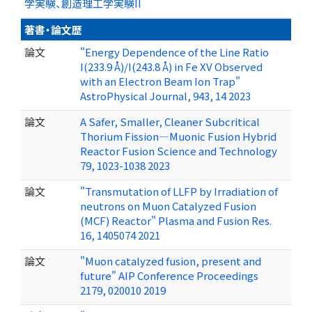
学実験、創造理工学実験II
著書・論文歴
論文
"Energy Dependence of the Line Ratio
I(233.9 Å)/I(243.8 Å) in Fe XV Observed
with an Electron Beam Ion Trap"
AstroPhysical Journal, 943, 14 2023
論文
A Safer, Smaller, Cleaner Subcritical
Thorium Fission—Muonic Fusion Hybrid
Reactor Fusion Science and Technology
79, 1023-1038 2023
論文
"Transmutation of LLFP by Irradiation of
neutrons on Muon Catalyzed Fusion
(MCF) Reactor" Plasma and Fusion Res.
16, 1405074 2021
論文
"Muon catalyzed fusion, present and
future" AIP Conference Proceedings
2179, 020010 2019