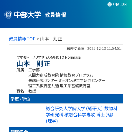
ENGLISH
教員情報
教員情報TOP
> 山本 則正
（最終更新日 : 2025-12-13 11:54:51）
ヤマモト ノリマサ
YAMAMOTO Norimasa
山本 則正
所属
工学部
人間力創成教育院 情報教育プログラム
先端研究センター ミュオン理工学研究センター
理工系教育圏共通 理工系基礎教育室
職名
教授
学歴・学位
総合研究大学院大学（総研大） 数物科
学研究科 核融合科学専攻 博士（理）
(理学)
所属学会