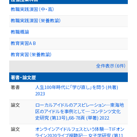
教職実践演習（中・高）
教職実践演習（栄養教諭）
教職概論
教育実習A B
教育実習（栄養教諭）
全件表示（6件）
著書・論文歴
著書
人生100年時代に「学び直し」を問う (共著)
2023
論文
ローカルアイドルのアスピレーション─東海地
区のアイドルを事例として─ コンテンツ文化
史研究 (第13号),68-78頁 (単著) 2022
論文
オンラインアイドルフェスという体験─TIFオン
ライン2020ライブ視聴記─ 女子学研究 (第11