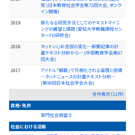
究 (日本教育社会学会第72回大会, オンラ
イン開催)
2019
新たなる研究手法としてのテキストマイニ
ングの展望と課題 (愛知大学教職課程セン
ターFD研修会)
2018
ネットいじめ言説の変化─新聞記事の計
量テキスト分析から─ (中部教育学会第67
回大会)
2017
アイドル「解散」で可視化される論理と感情
─ネットニュースの計量テキスト分析─
(第90回日本社会学会大会)
全件表示（11件）
資格・免許
専門社会調査士
社会における活動