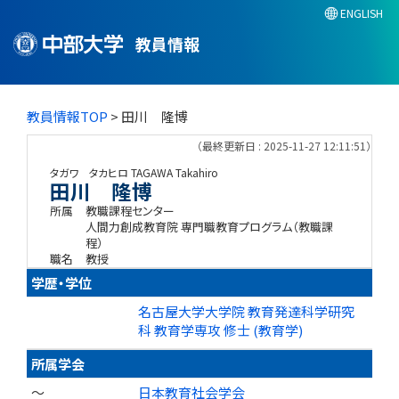
ENGLISH
教員情報
教員情報TOP
> 田川 隆博
（最終更新日 : 2025-11-27 12:11:51）
タガワ タカヒロ
TAGAWA Takahiro
田川 隆博
所属
教職課程センター
人間力創成教育院 専門職教育プログラム（教職課
程）
職名
教授
学歴・学位
名古屋大学大学院 教育発達科学研究
科 教育学専攻 修士 (教育学)
所属学会
～
日本教育社会学会