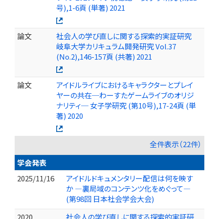
号),1-6頁 (単著) 2021
論文
社会人の学び直しに関する探索的実証研究
岐阜大学カリキュラム開発研究 Vol.37
(No.2),146-157頁 (共著) 2021
論文
アイドルライブにおけるキャラクターとプレイ
ヤーの共在─わーすたゲームライブのオリジ
ナリティ─ 女子学研究 (第10号),17-24頁 (単
著) 2020
全件表示（22件）
学会発表
2025/11/16
アイドルドキュメンタリー配信は何を映す
か ―裏局域のコンテンツ化をめぐって―
(第98回 日本社会学会大会)
2020
社会人の学び直しに関する探索的実証研