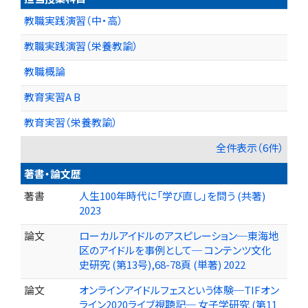
教職実践演習（中・高）
教職実践演習（栄養教諭）
教職概論
教育実習A B
教育実習（栄養教諭）
全件表示（6件）
著書・論文歴
著書
人生100年時代に「学び直し」を問う (共著)
2023
論文
ローカルアイドルのアスピレーション─東海地
区のアイドルを事例として─ コンテンツ文化
史研究 (第13号),68-78頁 (単著) 2022
論文
オンラインアイドルフェスという体験─TIFオン
ライン2020ライブ視聴記─ 女子学研究 (第11