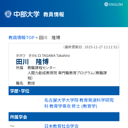
ENGLISH
教員情報
教員情報TOP
> 田川 隆博
（最終更新日 : 2025-11-27 12:11:51）
タガワ タカヒロ
TAGAWA Takahiro
田川 隆博
所属
教職課程センター
人間力創成教育院 専門職教育プログラム（教職課
程）
職名
教授
学歴・学位
名古屋大学大学院 教育発達科学研究
科 教育学専攻 修士 (教育学)
所属学会
～
日本教育社会学会