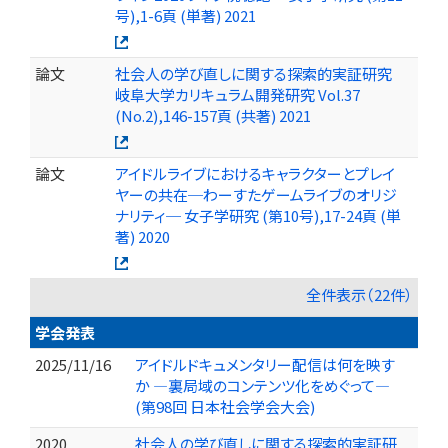
号),1-6頁 (単著) 2021
論文
社会人の学び直しに関する探索的実証研究
岐阜大学カリキュラム開発研究 Vol.37
(No.2),146-157頁 (共著) 2021
論文
アイドルライブにおけるキャラクターとプレイ
ヤーの共在─わーすたゲームライブのオリジ
ナリティ─ 女子学研究 (第10号),17-24頁 (単
著) 2020
全件表示（22件）
学会発表
2025/11/16
アイドルドキュメンタリー配信は何を映す
か ―裏局域のコンテンツ化をめぐって―
(第98回 日本社会学会大会)
2020
社会人の学び直しに関する探索的実証研