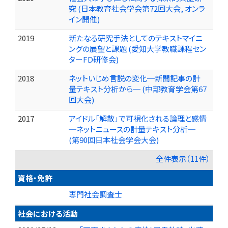
究 (日本教育社会学会第72回大会, オンラ
イン開催)
2019
新たなる研究手法としてのテキストマイニ
ングの展望と課題 (愛知大学教職課程セン
ターFD研修会)
2018
ネットいじめ言説の変化─新聞記事の計
量テキスト分析から─ (中部教育学会第67
回大会)
2017
アイドル「解散」で可視化される論理と感情
─ネットニュースの計量テキスト分析─
(第90回日本社会学会大会)
全件表示（11件）
資格・免許
専門社会調査士
社会における活動