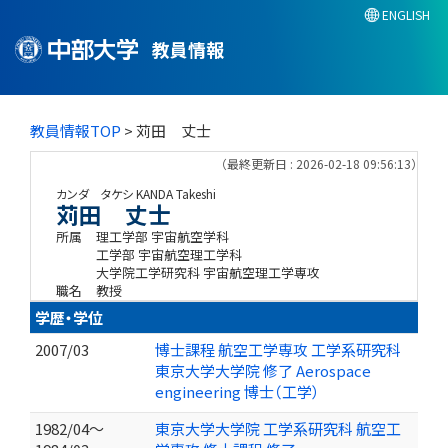
ENGLISH
教員情報
教員情報TOP
> 苅田 丈士
（最終更新日 : 2026-02-18 09:56:13）
カンダ タケシ
KANDA Takeshi
苅田 丈士
所属
理工学部 宇宙航空学科
工学部 宇宙航空理工学科
大学院工学研究科 宇宙航空理工学専攻
職名
教授
学歴・学位
2007/03
博士課程 航空工学専攻 工学系研究科
東京大学大学院 修了 Aerospace
engineering 博士（工学）
1982/04～
東京大学大学院 工学系研究科 航空工