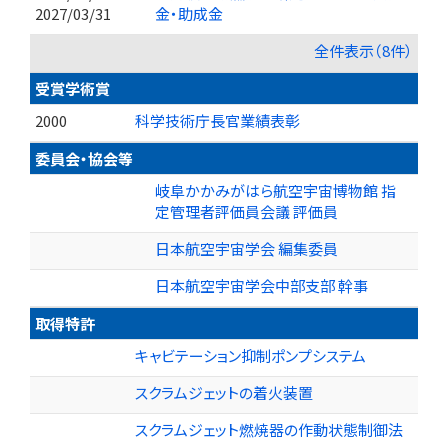
2027/03/31
金・助成金
全件表示（8件）
受賞学術賞
2000
科学技術庁長官業績表彰
委員会・協会等
岐阜かかみがはら航空宇宙博物館 指
定管理者評価員会議 評価員
日本航空宇宙学会 編集委員
日本航空宇宙学会中部支部 幹事
取得特許
キャビテーション抑制ポンプシステム
スクラムジェットの着火装置
スクラムジェット燃焼器の作動状態制御法