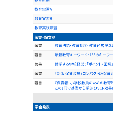
教育実習A
教育実習B
教育実践演習
著書・論文歴
著書
教育法規・教育制度・教育経営 第３章「教
著書
最新教育キーワード : 155のキーワード
著書
哲学する学校経営 : 「ポイント・図解」
著書
『新版 保育者論 (コンパクト版保育者養成
著書
『保育者・小学校教員のための教育制度
この1冊で基礎から学ぶ (JSCP双書No.3)
学会発表