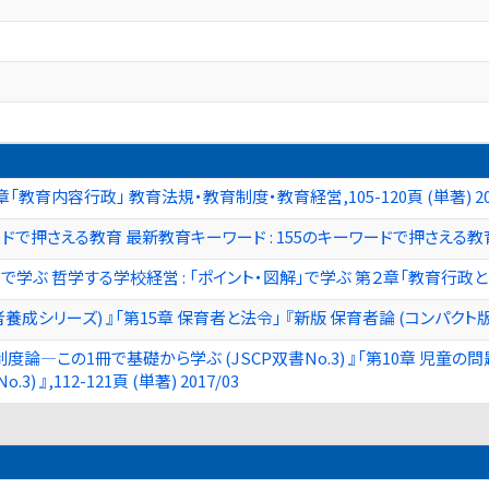
育内容行政」 教育法規・教育制度・教育経営,105-120頁 (単著) 202
で押さえる教育 最新教育キーワード : 155のキーワードで押さえる教育,20-21,
で学ぶ 哲学する学校経営 : 「ポイント・図解」で学ぶ 第２章「教育行政と学校の
シリーズ) 』「第15章 保育者と法令」 『新版 保育者論 (コンパクト版保育者養
論―この1冊で基礎から学ぶ (JSCP双書No.3) 』「第10章 児童
 』,112-121頁 (単著) 2017/03