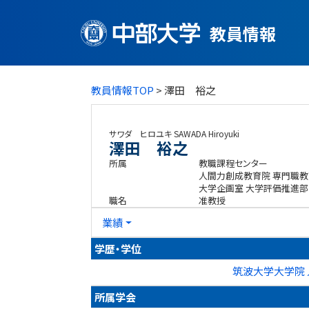
教員情報
教員情報TOP
> 澤田 裕之
サワダ ヒロユキ
SAWADA Hiroyuki
澤田 裕之
所属
教職課程センター
人間力創成教育院 専門職教
大学企画室 大学評価推進部
職名
准教授
業績
学歴・学位
筑波大学大学院 
所属学会