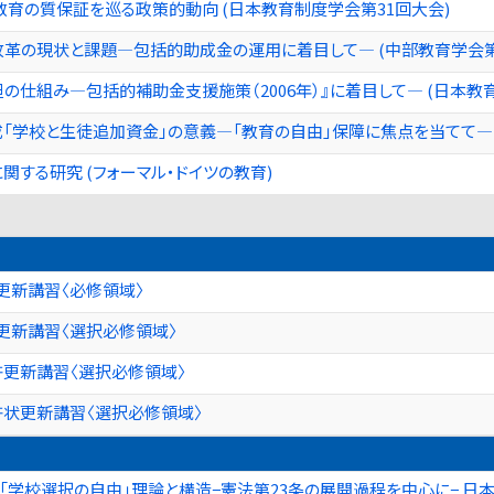
教育の質保証を巡る政策的動向 (日本教育制度学会第31回大会)
革の現状と課題―包括的助成金の運用に着目して― (中部教育学会第
の仕組み―包括的補助金支援施策（2006年）』に着目して― (日本教
「学校と生徒追加資金」の意義―「教育の自由」保障に焦点を当てて― 
する研究 (フォーマル・ドイツの教育)
更新講習〈必修領域〉
更新講習〈選択必修領域〉
許更新講習〈選択必修領域〉
許状更新講習〈選択必修領域〉
「学校選択の自由」理論と構造−憲法第23条の展開過程を中心に− 日