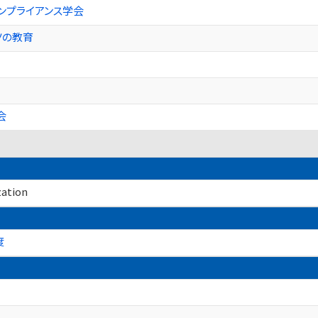
ンプライアンス学会
ツの教育
会
ation
度