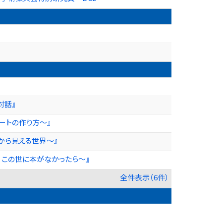
対話』
ートの作り方～』
から見える世界～』
、この世に本がなかったら～』
全件表示（6件）