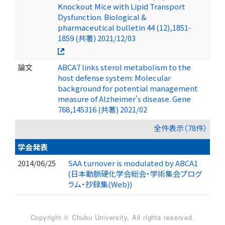
Knockout Mice with Lipid Transport
Dysfunction. Biological &
pharmaceutical bulletin 44 (12),1851-
1859 (共著) 2021/12/03
論文
ABCA7 links sterol metabolism to the
host defense system: Molecular
background for potential management
measure of Alzheimer's disease. Gene
768,145316 (共著) 2021/02
全件表示（78件）
学会発表
2014/06/25
SAA turnover is modulated by ABCA1
(日本動脈硬化学会総会・学術集会プログ
ラム・抄録集(Web))
Copyright © Chubu University. All rights reserved.