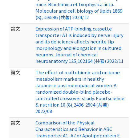
mice. Biochimica et biophysica acta.
Molecular and cell biology of lipids 1869
(8),159546 (共著) 2024/12
論文
Expression of ATP-binding cassette
transporter A1 is induced by nerve injury
and its deficiency affects neurite tip
morphology and elongation in cultured
neurons. Journal of chemical
neuroanatomy 125,102164 (共著) 2022/11
論文
The effect of maltobionic acid on bone
metabolism markers in healthy
Japanese postmenopausal women: A
randomized double-blind placebo-
controlled crossover study. Food science
& nutrition 10 (8),2496-2504 (共著)
2022/08
論文
Comparison of the Physical
Characteristics and Behavior in ABC
Transporter A1, A7 or Apolipoprotein E