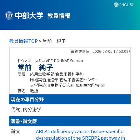
ENGLISH
教員情報
教員情報TOP
> 堂前 純子
（最終更新日 : 2026-03-05 17:53:09）
ドウマエ スミコ
ABE-DOHMAE Sumiko
堂前 純子
所属
応用生物学部 食品栄養科学科
臨地実習推進部 管理栄養実習センター
大学院応用生物学研究科 応用生物学専攻
職名
教授
現在の専門分野
代謝、内分泌学
著書・論文歴
論文
ABCA1 deficiency causes tissue-specific
dysregulation of the SREBP2 pathway in