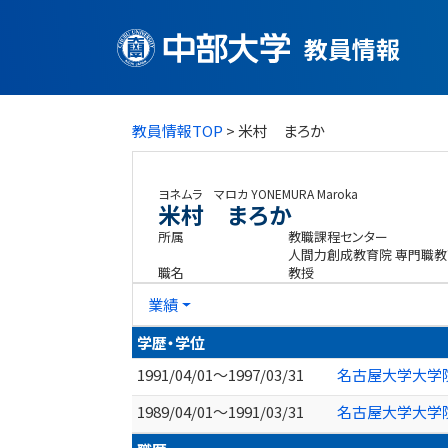
教員情報
教員情報TOP
> 米村 まろか
ヨネムラ マロカ
YONEMURA Maroka
米村 まろか
所属
教職課程センター
人間力創成教育院 専門職教
職名
教授
業績
学歴・学位
1991/04/01～1997/03/31
名古屋大学大学院
1989/04/01～1991/03/31
名古屋大学大学院