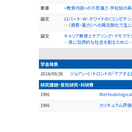
著書
<教育内容>の不思議さ-学校知の再編
論文
ロバート･W･ホワイトの〈コンピテン
―〈資質･能力〉への再文脈化で生じた矛盾― 
論文
キャリア教育とケアリング・デモクラ
―真に包摂的な社会を創るために― 中部大学
学会発表
2024/09/28
ジョアン・C・トロントの「ケアする
研究課題・受託研究・科研費
1991
Methodological
1991
カリキュラム評