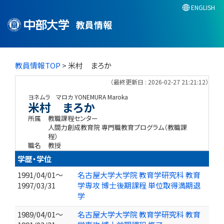
ENGLISH
教員情報
教員情報TOP
> 米村 まろか
（最終更新日 : 2026-02-27 21:21:12）
ヨネムラ マロカ
YONEMURA Maroka
米村 まろか
所属
教職課程センター
人間力創成教育院 専門職教育プログラム（教職課
程）
職名
教授
学歴・学位
1991/04/01～
名古屋大学大学院 教育学研究科 教育
1997/03/31
学専攻 博士後期課程 単位取得満期退
学
1989/04/01～
名古屋大学大学院 教育学研究科 教育