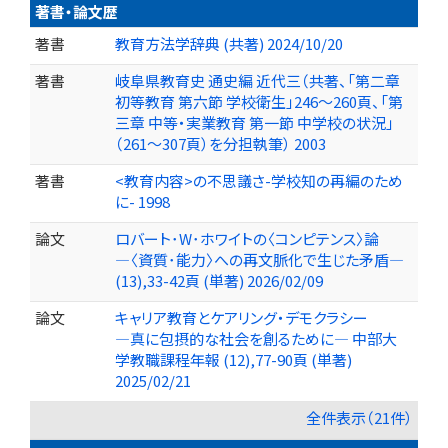
著書・論文歴
著書
教育方法学辞典 (共著) 2024/10/20
著書
岐阜県教育史 通史編 近代三（共著、「第二章
初等教育 第六節 学校衛生」246～260頁、「第
三章 中等・実業教育 第一節 中学校の状況」
（261～307頁）を分担執筆） 2003
著書
<教育内容>の不思議さ-学校知の再編のため
に- 1998
論文
ロバート･W･ホワイトの〈コンピテンス〉論
―〈資質･能力〉への再文脈化で生じた矛盾―
(13),33-42頁 (単著) 2026/02/09
論文
キャリア教育とケアリング・デモクラシー
―真に包摂的な社会を創るために― 中部大
学教職課程年報 (12),77-90頁 (単著)
2025/02/21
全件表示（21件）