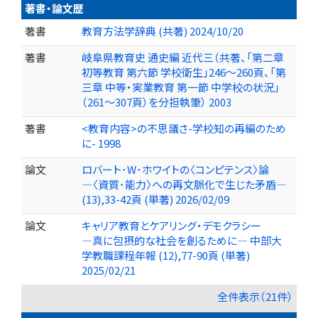
著書・論文歴
著書
教育方法学辞典 (共著) 2024/10/20
著書
岐阜県教育史 通史編 近代三（共著、「第二章
初等教育 第六節 学校衛生」246～260頁、「第
三章 中等・実業教育 第一節 中学校の状況」
（261～307頁）を分担執筆） 2003
著書
<教育内容>の不思議さ-学校知の再編のため
に- 1998
論文
ロバート･W･ホワイトの〈コンピテンス〉論
―〈資質･能力〉への再文脈化で生じた矛盾―
(13),33-42頁 (単著) 2026/02/09
論文
キャリア教育とケアリング・デモクラシー
―真に包摂的な社会を創るために― 中部大
学教職課程年報 (12),77-90頁 (単著)
2025/02/21
全件表示（21件）