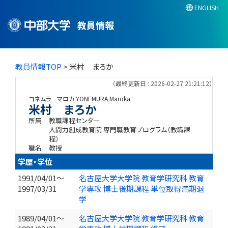
ENGLISH
教員情報
教員情報TOP
> 米村 まろか
（最終更新日 : 2026-02-27 21:21:12）
ヨネムラ マロカ
YONEMURA Maroka
米村 まろか
所属
教職課程センター
人間力創成教育院 専門職教育プログラム（教職課
程）
職名
教授
学歴・学位
1991/04/01～
名古屋大学大学院 教育学研究科 教育
1997/03/31
学専攻 博士後期課程 単位取得満期退
学
1989/04/01～
名古屋大学大学院 教育学研究科 教育