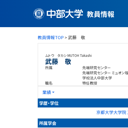
教員情報
教員情報TOP
> 武藤 敬
ムトウ タカシ
MUTOH Takashi
武藤 敬
所属
先端研究センター
先端研究センター ミュオン
学校法人中部大学
職名
特任教授
業績
学歴・学位
京都大学大学院 
所属学会