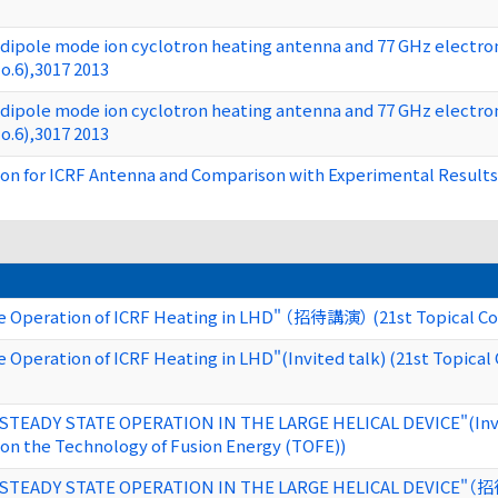
 dipole mode ion cyclotron heating antenna and 77 GHz electron
o.6),3017 2013
 dipole mode ion cyclotron heating antenna and 77 GHz electron
o.6),3017 2013
ion for ICRF Antenna and Comparison with Experimental Results
e Operation of ICRF Heating in LHD" （招待講演） (21st Topical Co
 Operation of ICRF Heating in LHD"(Invited talk) (21st Topica
EADY STATE OPERATION IN THE LARGE HELICAL DEVICE"(Invited
on the Technology of Fusion Energy (TOFE))
TEADY STATE OPERATION IN THE LARGE HELICAL DEVICE"（招待講