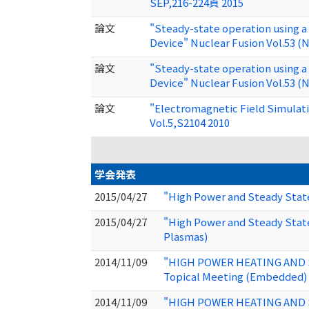
SEP,216-224頁 2015
論文
"Steady-state operation using a
Device" Nuclear Fusion Vol.53 (N
論文
"Steady-state operation using a
Device" Nuclear Fusion Vol.53 (N
論文
"Electromagnetic Field Simulat
Vol.5,S2104 2010
学会発表
2015/04/27
"High Power and Steady Stat
2015/04/27
"High Power and Steady State
Plasmas)
2014/11/09
"HIGH POWER HEATING AND ST
Topical Meeting (Embedded) 
2014/11/09
"HIGH POWER HEATING AND S