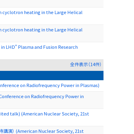
 cyclotron heating in the Large Helical
 cyclotron heating in the Large Helical
 in LHD" Plasma and Fusion Research
全件表示（14件）
nference on Radiofrequency Power in Plasmas)
l Conference on Radiofrequency Power in
 talk) (American Nuclear Society, 21st
演） (American Nuclear Society, 21st