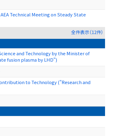
 IAEA Technical Meeting on Steady State
全件表示（12件）
Science and Technology by the Minister of
tate fusion plasma by LHD")
)
ontribution to Technology ("Research and