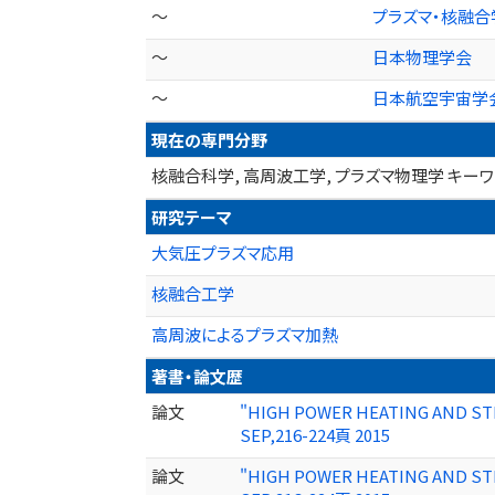
～
プラズマ・核融合
～
日本物理学会
～
日本航空宇宙学
現在の専門分野
核融合科学, 高周波工学, プラズマ物理学 キー
研究テーマ
大気圧プラズマ応用
核融合工学
高周波によるプラズマ加熱
著書・論文歴
論文
"HIGH POWER HEATING AND STE
SEP,216-224頁 2015
論文
"HIGH POWER HEATING AND STE