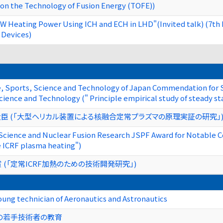
on the Technology of Fusion Energy (TOFE))
W Heating Power Using ICH and ECH in LHD"(Invited talk) (7th
 Devices)
re, Sports, Science and Technology of Japan Commendation for 
cience and Technology (" Principle empirical study of steady s
臣 (「大型ヘリカル装置による核融合定常プラズマの原理実証の研究」
Science and Nuclear Fusion Research JSPF Award for Notable C
 ICRF plasma heating")
 (「定常ICRF加熱のための技術開発研究」)
oung technician of Aeronautics and Astronautics
の若手技術者の教育