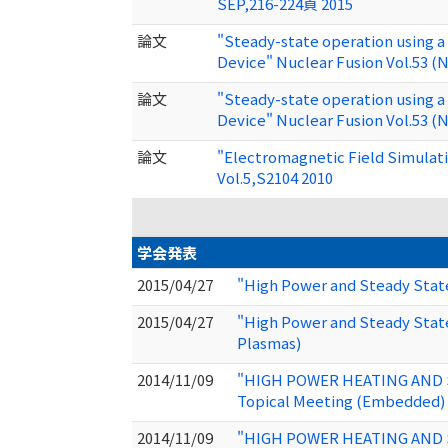
SEP,216-224頁 2015
論文
"Steady-state operation using a
Device" Nuclear Fusion Vol.53 (N
論文
"Steady-state operation using a
Device" Nuclear Fusion Vol.53 (N
論文
"Electromagnetic Field Simulat
Vol.5,S2104 2010
学会発表
2015/04/27
"High Power and Steady Stat
2015/04/27
"High Power and Steady State
Plasmas)
2014/11/09
"HIGH POWER HEATING AND ST
Topical Meeting (Embedded) 
2014/11/09
"HIGH POWER HEATING AND S