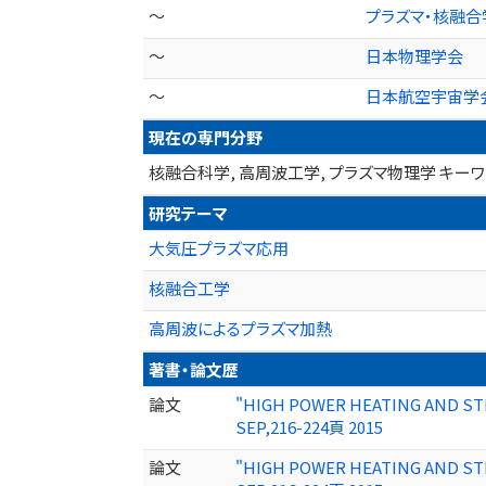
～
プラズマ・核融合
～
日本物理学会
～
日本航空宇宙学
現在の専門分野
核融合科学, 高周波工学, プラズマ物理学 キー
研究テーマ
大気圧プラズマ応用
核融合工学
高周波によるプラズマ加熱
著書・論文歴
論文
"HIGH POWER HEATING AND STE
SEP,216-224頁 2015
論文
"HIGH POWER HEATING AND STE