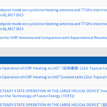
 dipole mode ion cyclotron heating antenna and 77 GHz electron
o.6),3017 2013
 dipole mode ion cyclotron heating antenna and 77 GHz electron
o.6),3017 2013
ion for ICRF Antenna and Comparison with Experimental Results
e Operation of ICRF Heating in LHD" （招待講演） (21st Topical Co
 Operation of ICRF Heating in LHD"(Invited talk) (21st Topica
EADY STATE OPERATION IN THE LARGE HELICAL DEVICE"(Invited
on the Technology of Fusion Energy (TOFE))
TEADY STATE OPERATION IN THE LARGE HELICAL DEVICE"（招待講