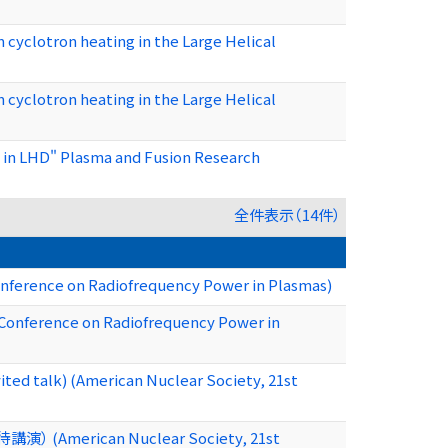
 cyclotron heating in the Large Helical
 cyclotron heating in the Large Helical
 in LHD" Plasma and Fusion Research
全件表示（14件）
nference on Radiofrequency Power in Plasmas)
l Conference on Radiofrequency Power in
 talk) (American Nuclear Society, 21st
演） (American Nuclear Society, 21st