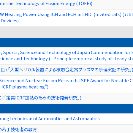
on the Technology of Fusion Energy (TOFE))
W Heating Power Using ICH and ECH in LHD"(Invited talk) (7th
 Devices)
re, Sports, Science and Technology of Japan Commendation for 
cience and Technology (" Principle empirical study of steady s
臣 (「大型ヘリカル装置による核融合定常プラズマの原理実証の研究」
Science and Nuclear Fusion Research JSPF Award for Notable C
 ICRF plasma heating")
 (「定常ICRF加熱のための技術開発研究」)
oung technician of Aeronautics and Astronautics
の若手技術者の教育