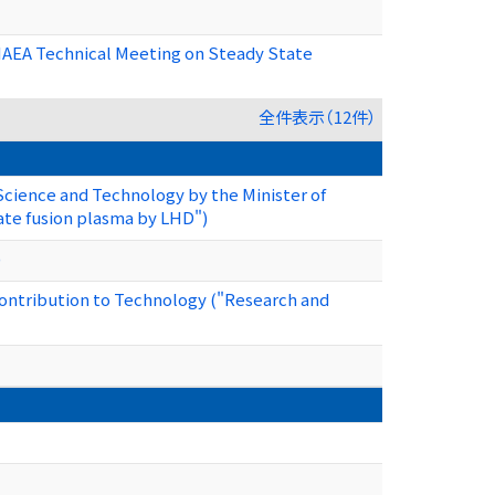
 IAEA Technical Meeting on Steady State
全件表示（12件）
Science and Technology by the Minister of
tate fusion plasma by LHD")
)
ontribution to Technology ("Research and