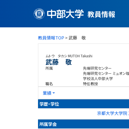
教員情報
教員情報TOP
> 武藤 敬
ムトウ タカシ
MUTOH Takashi
武藤 敬
所属
先端研究センター
先端研究センター ミュオン
学校法人中部大学
職名
特任教授
業績
学歴・学位
京都大学大学院 
所属学会