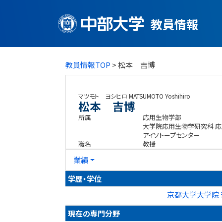
教員情報
教員情報TOP
> 松本 吉博
マツモト ヨシヒロ
MATSUMOTO Yoshihiro
松本 吉博
所属
応用生物学部
大学院応用生物学研究科 
アイソトープセンター
職名
教授
業績
学歴・学位
京都大学大学院 
現在の専門分野