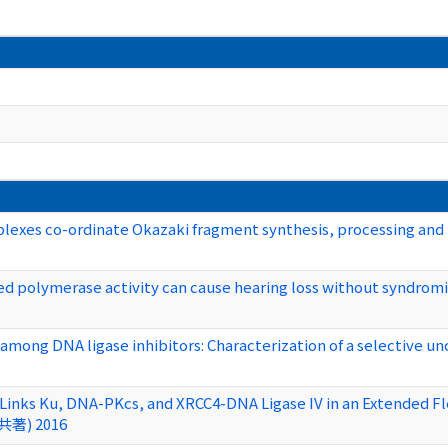
es co-ordinate Okazaki fragment synthesis, processing and lig
ed polymerase activity can cause hearing loss without syndrom
 among DNA ligase inhibitors: Characterization of a selective un
F Links Ku, DNA-PKcs, and XRCC4-DNA Ligase IV in an Extended 
(共著) 2016