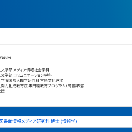
 Wasuke
人文学部 メディア情報社会学科
人文学部 コミュニケーション学科
大学院国際人間学研究科 言語文化専攻
人間力創成教育院 専門職教育プログラム（司書課程）
教授
図書館情報メディア研究科 博士 (情報学)