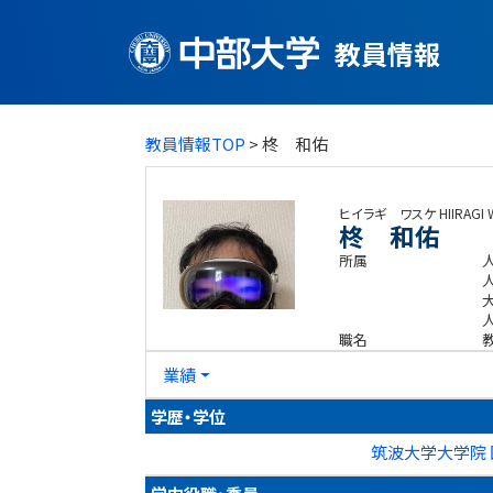
教員情報
教員情報TOP
> 柊 和佑
ヒイラギ ワスケ
HIIRAGI
柊 和佑
所属
職名
業績
学歴・学位
筑波大学大学院 