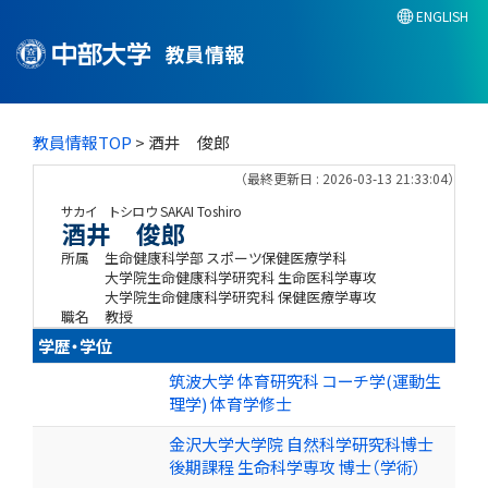
ENGLISH
教員情報
教員情報TOP
> 酒井 俊郎
（最終更新日 : 2026-03-13 21:33:04）
サカイ トシロウ
SAKAI Toshiro
酒井 俊郎
所属
生命健康科学部 スポーツ保健医療学科
大学院生命健康科学研究科 生命医科学専攻
大学院生命健康科学研究科 保健医療学専攻
職名
教授
学歴・学位
筑波大学 体育研究科 コーチ学(運動生
理学) 体育学修士
金沢大学大学院 自然科学研究科博士
後期課程 生命科学専攻 博士（学術）