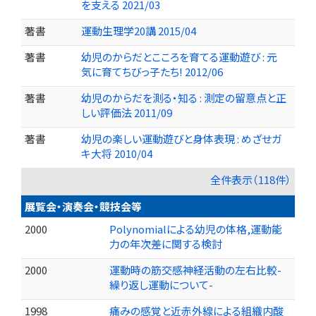
を支える 2021/03
著書
運動生理学20講 2015/04
著書
幼児のからだとこころを育てる運動遊び : 元
気に育てちびっ子たち! 2012/06
著書
幼児のからだを測る・知る : 測定の留意点と正
しい評価法 2011/09
著書
幼児の楽しい運動遊びと身体表現 : めざせガ
キ大将 2010/04
全件表示（118件）
展覧会・演奏会・競技会等
2000
Polynomialによる幼児の体格,運動能
力の年次差に関する検討
2000
運動時の筋交感神経活動の左右比較-
繰り返し運動について-
1998
痛みの感覚と近赤外線による組織内酸