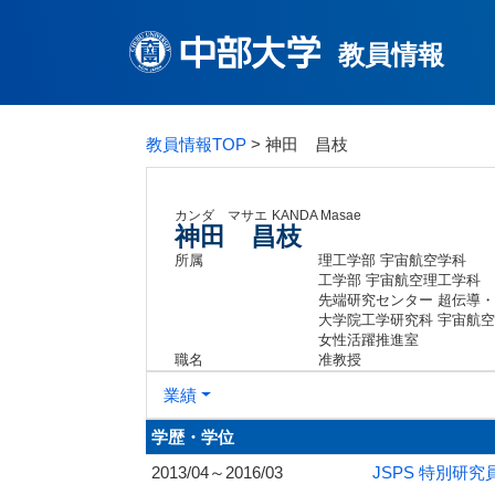
教員情報
教員情報TOP
> 神田 昌枝
カンダ マサエ
KANDA Masae
神田 昌枝
所属
理工学部 宇宙航空学科
工学部 宇宙航空理工学科
先端研究センター 超伝導
大学院工学研究科 宇宙航
女性活躍推進室
職名
准教授
業績
学歴・学位
2013/04～2016/03
JSPS 特別研究