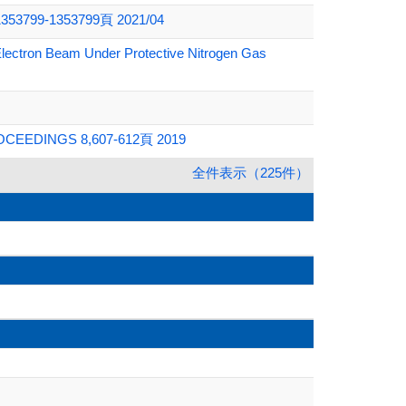
583,1353799-1353799頁 2021/04
 Electron Beam Under Protective Nitrogen Gas
Y-PROCEEDINGS 8,607-612頁 2019
全件表示（225件）