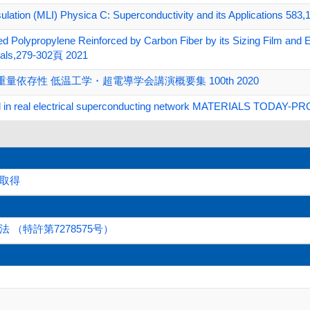
insulation (MLI) Physica C: Superconductivity and its Applications 
ed Polypropylene Reinforced by Carbon Fiber by its Sizing Film and
ials,279-302頁 2021
依存性 低温工学・超電導学会講演概要集 100th 2020
 used in real electrical superconducting network MATERIALS TODA
取得
（特許第7278575号）