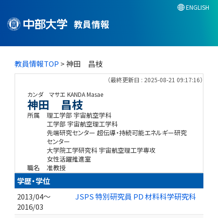
ENGLISH
教員情報
教員情報TOP
> 神田 昌枝
（最終更新日 : 2025-08-21 09:17:16）
カンダ マサエ
KANDA Masae
神田 昌枝
所属
理工学部 宇宙航空学科
工学部 宇宙航空理工学科
先端研究センター 超伝導・持続可能エネルギー研究
センター
大学院工学研究科 宇宙航空理工学専攻
女性活躍推進室
職名
准教授
学歴・学位
2013/04～
JSPS 特別研究員 PD 材料科学研究科
2016/03