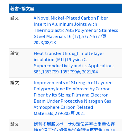
著書・論文歴
論文
A Novel Nickel-Plated Carbon Fiber
Insert in Aluminum Joints with
Thermoplastic ABS Polymer or Stainless
Steel Materials 16 (17),5777-5777頁
2023/08/23
論文
Heat transfer through multi-layer
insulation (MLI) Physica C:
Superconductivity and its Applications
583,1353799-1353799頁 2021/04
論文
Improvements of Strength of Layered
Polypropylene Reinforced by Carbon
Fiber by its Sizing Film and Electron
Beam Under Protective Nitrogen Gas
Atmosphere Carbon Related
Materials,279-302頁 2021
論文
断熱多層膜スペーサの熱伝達率の重量依存
性 低温工学・超電導学会講演概要集 100th