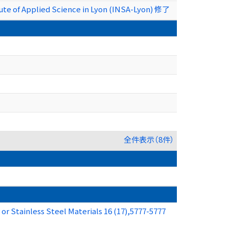
ute of Applied Science in Lyon (INSA-Lyon) 修了
全件表示（8件）
r Stainless Steel Materials 16 (17),5777-5777