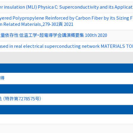
r insulation (MLI) Physica C: Superconductivity and its Applic
ered Polypropylene Reinforced by Carbon Fiber by its Sizing 
n Related Materials,279-302頁 2021
存性 低温工学・超電導学会講演概要集 100th 2020
ds used in real electrical superconducting network MATERIALS
取得
特許第7278575号）