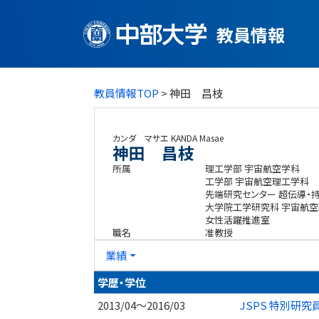
教員情報
教員情報TOP
> 神田 昌枝
カンダ マサエ
KANDA Masae
神田 昌枝
所属
理工学部 宇宙航空学科
工学部 宇宙航空理工学科
先端研究センター 超伝導・
大学院工学研究科 宇宙航
女性活躍推進室
職名
准教授
業績
学歴・学位
2013/04～2016/03
JSPS 特別研究