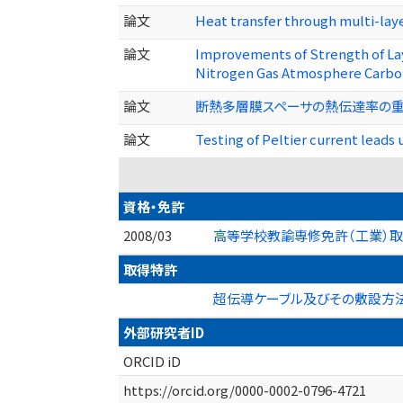
論文
Heat transfer through multi-laye
論文
Improvements of Strength of Lay
Nitrogen Gas Atmosphere Carbo
論文
断熱多層膜スペーサの熱伝達率の重量依
論文
Testing of Peltier current lea
資格・免許
2008/03
高等学校教諭専修免許（工業）
取得特許
超伝導ケーブル及びその敷設方法 （
外部研究者ID
ORCID iD
https://orcid.org/0000-0002-0796-4721