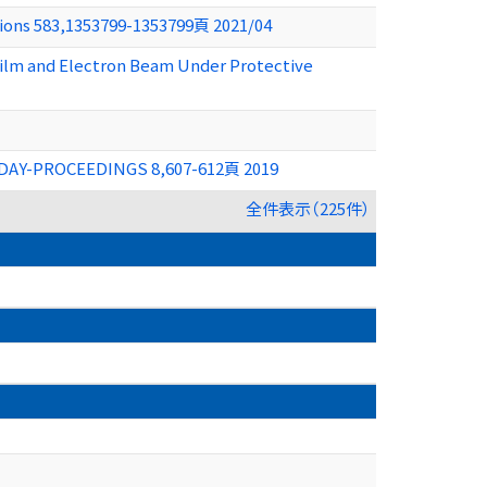
ations 583,1353799-1353799頁 2021/04
Film and Electron Beam Under Protective
 TODAY-PROCEEDINGS 8,607-612頁 2019
全件表示（225件）