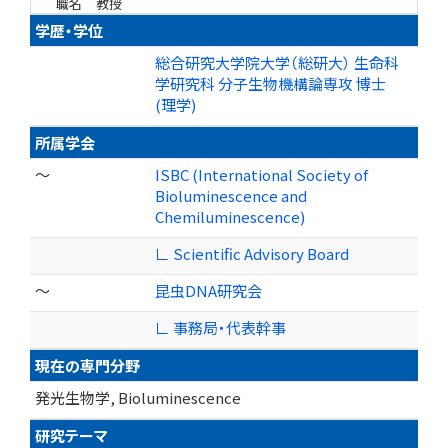
職名
教授
学歴・学位
総合研究大学院大学（総研大） 生命科
学研究科 分子生物機構論専攻 博士
(理学)
所属学会
～
ISBC (International Society of
Bioluminescence and
Chemiluminescence)
∟ Scientific Advisory Board
～
昆虫DNA研究会
∟ 事務局・代表幹事
現在の専門分野
発光生物学, Bioluminescence
研究テーマ