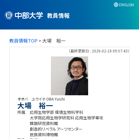
ENGLISH
教員情報
教員情報TOP
> 大場 裕一
（最終更新日 : 2026-02-18 09:57:43）
オオバ ユウイチ
OBA Yuichi
大場 裕一
所属
応用生物学部 環境生物科学科
大学院応用生物学研究科 応用生物学専攻
蝶類研究資料館
創造的リベラルアーツセンター
民族資料博物館