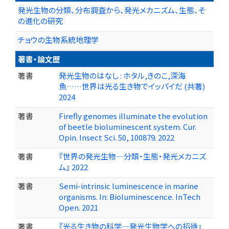
発光生物の分類、分布調査から、発光メカニズム、生態、そ
の進化の研究
チョウの生物系統地理学
著書・論文歴
著書
発光生物のはなし : ホタル,きのこ,深海
魚……世界は光る生き物でイッパイだ (共著)
2024
著書
Firefly genomes illuminate the evolution
of beetle bioluminescent system. Cur.
Opin. Insect Sci. 50, 100879. 2022
著書
『世界の発光生物―分類・生態・発光メカニズ
ム』 2022
著書
Semi-intrinsic luminescence in marine
organisms. In: Bioluminescence. InTech
Open. 2021
著書
『光る生き物の科学―発光生物学への招待』