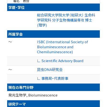
職名
教授
学歴・学位
総合研究大学院大学（総研大） 生命科
学研究科 分子生物機構論専攻 博士
(理学)
所属学会
～
ISBC (International Society of
Bioluminescence and
Chemiluminescence)
∟ Scientific Advisory Board
～
昆虫DNA研究会
∟ 事務局・代表幹事
現在の専門分野
発光生物学, Bioluminescence
研究テーマ