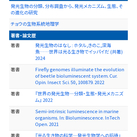
発光生物の分類、分布調査から、発光メカニズム、生態、そ
の進化の研究
チョウの生物系統地理学
著書・論文歴
著書
発光生物のはなし : ホタル,きのこ,深海
魚……世界は光る生き物でイッパイだ (共著)
2024
著書
Firefly genomes illuminate the evolution
of beetle bioluminescent system. Cur.
Opin. Insect Sci. 50, 100879. 2022
著書
『世界の発光生物―分類・生態・発光メカニズ
ム』 2022
著書
Semi-intrinsic luminescence in marine
organisms. In: Bioluminescence. InTech
Open. 2021
著書
『光る生き物の科学―発光生物学への招待』