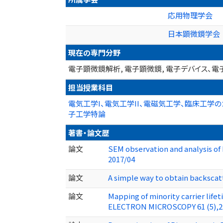
応用物理学会
日本顕微鏡学会
現在の専門分野
電子顕微鏡解析, 電子顕微鏡, 電子デバイス、電
担当授業科目
電気工学I、電気工学II、電磁気工学、臨床工学
子工学特論
著書・論文歴
論文
SEM observation and analysis o
2017/04
論文
A simple way to obtain backscat
論文
Mapping of minority carrier life
ELECTRON MICROSCOPY 61 (5),2