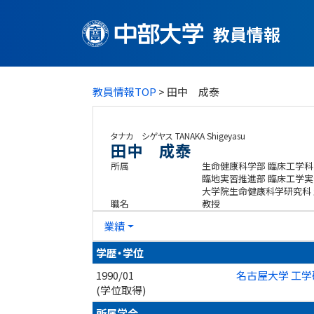
教員情報
教員情報TOP
> 田中 成泰
タナカ シゲヤス
TANAKA Shigeyasu
田中 成泰
所属
生命健康科学部 臨床工学科
臨地実習推進部 臨床工学実
大学院生命健康科学研究科
職名
教授
業績
学歴・学位
1990/01
名古屋大学 工学
(学位取得)
所属学会