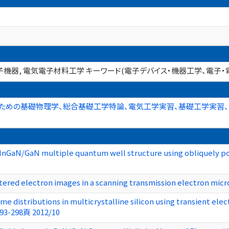
子機器, 電気電子材料工学 キーワード(電子デバイス・機器工学、電子・
のための基礎物理学、総合基礎工学特論、電気工学実習、基礎工学実習、
f InGaN/GaN multiple quantum well structure using obliquely 
tered electron images in a scanning transmission electron mi
time distributions in multicrystalline silicon using transient
93-298頁 2012/10