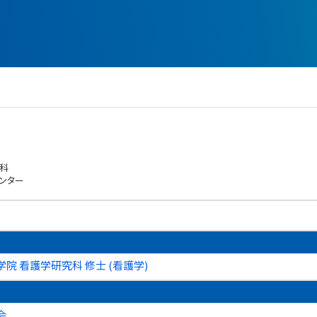
科
ンター
院 看護学研究科 修士 (看護学)
会