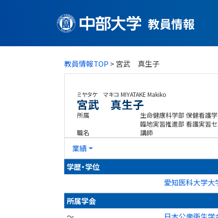
教員情報
教員情報TOP
> 宮武 真生子
ミヤタケ マキコ
MIYATAKE Makiko
宮武 真生子
所属
生命健康科学部 保健看護学
臨地実習推進部 看護実習セ
職名
講師
業績
学歴・学位
愛知医科大学大学
所属学会
～
日本公衆衛生学